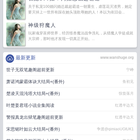
关于私宠100婚闪婚总裁超霸道一朝重生，虐莲花灭渣男，她定
要灭掉上一世所有踩在她头顶欺辱她的人！本以为依旧会...
神级狩魔人
玩家魂穿巫师世界，经历怪兽魔法战争洗礼，从猎魔人学徒成就
大宗师，那时他才发现一切真正开始。...
最新更新
www.wanshuge.org
世子无双笔趣阁超前更新
宁峥
萧诺鸿蒙霸体诀大结局+(番外)
鱼初见
楚凌天混沌塔大结局+(番外)
惊蛰落月
叶楚姜君瑶小说全集阅读
红透半边天
警报真龙出狱笔趣阁超前更新
红透半边天
宋思铭叶如云大结局+(番外)
争渡@qimiaoUGtUK1