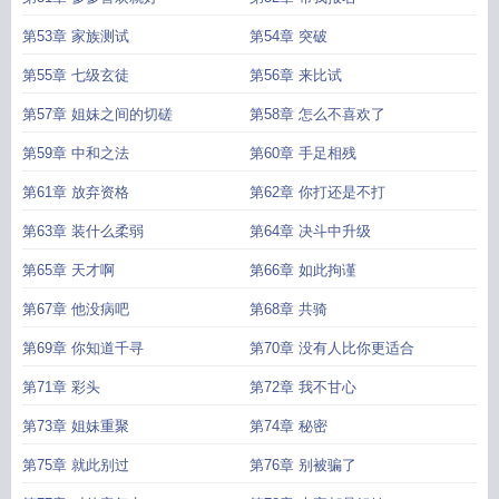
第53章 家族测试
第54章 突破
第55章 七级玄徒
第56章 来比试
第57章 姐妹之间的切磋
第58章 怎么不喜欢了
第59章 中和之法
第60章 手足相残
第61章 放弃资格
第62章 你打还是不打
第63章 装什么柔弱
第64章 决斗中升级
第65章 天才啊
第66章 如此拘谨
第67章 他没病吧
第68章 共骑
第69章 你知道千寻
第70章 没有人比你更适合
第71章 彩头
第72章 我不甘心
第73章 姐妹重聚
第74章 秘密
第75章 就此别过
第76章 别被骗了