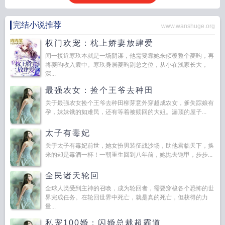
完结小说推荐
www.wanshuge.org
权门欢宠：枕上娇妻放肆爱
闻一接近寒玖本就是一场阴谋，他需要靠她来倾覆整个菱昀，再
将菱昀收入囊中。寒玖身居菱昀副总之位，从小在浅家长大，
深...
最强农女：捡个王爷去种田
关于最强农女捡个王爷去种田柳芽意外穿越成农女，爹失踪娘有
孕，妹妹饿的如难民，还有等着被赎回的大姐。漏顶的屋子...
太子有毒妃
关于太子有毒妃前世，她女扮男装征战沙场，助他君临天下，换
来的却是毒酒一杯！一朝重生回到八年前，她抛去铠甲，步步...
全民诸天轮回
全球人类受到主神的召唤，成为轮回者，需要穿梭各个恐怖的世
界完成任务。在轮回世界中死亡，就是真的死亡，但获得的力
量...
私宠100婚：闪婚总裁超霸道