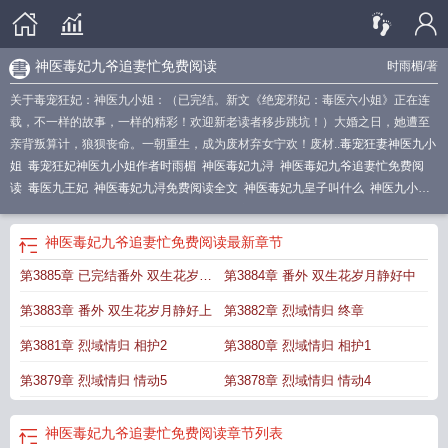
神医毒妃九爷追妻忙免费阅读
时雨楣
/著
关于毒宠狂妃：神医九小姐：（已完结。新文《绝宠邪妃：毒医六小姐》正在连
载，不一样的故事，一样的精彩！欢迎新老读者移步跳坑！）大婚之日，她遭至
亲背叛算计，狼狈丧命。一朝重生，成为废材弃女宁欢！废材..
毒宠狂妻神医九小
姐
毒宠狂妃神医九小姐作者时雨楣
神医毒妃九浔
神医毒妃九爷追妻忙免费阅
读
毒医九王妃
神医毒妃九浔免费阅读全文
神医毒妃九皇子叫什么
神医九小姐
毒步医妃免费阅读
毒宠狂妃神医九小姐
毒宠狂妃神医九小姐txt
毒医九王妃免费
阅读
毒宠狂妃神医九小姐 番茄
毒宠狂妃神医九小姐时雨媚
毒宠狂妃神医九小
神医毒妃九爷追妻忙免费阅读
最新章节
姐免费阅读
神医毒妃盛宠九皇妃
毒宠狂妃神医九小姐评论
神医毒妃九爷追妻
第3885章 已完结番外 双生花岁月
第3884章 番外 双生花岁月静好中
忙
毒宠狂妃神医九小姐时雨媚TXT
毒宠狂妃神医九小姐 时雨楣
神医毒妃废材九
小姐
毒步医妃神医九小姐
毒宠狂妃神医九小姐全文免费阅读
毒医九小姐全文阅
静好
第3883章 番外 双生花岁月静好上
第3882章 烈域情归 终章
读
神医毒妃九小姐免费阅读
毒医狂妃神医九小姐免费阅读全文
毒宠狂妃神医九
小姐漫画
毒步医妃神医九小姐免费阅读
第3881章 烈域情归 相护2
第3880章 烈域情归 相护1
第3879章 烈域情归 情动5
第3878章 烈域情归 情动4
神医毒妃九爷追妻忙免费阅读
章节列表