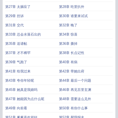
第27章 太膈应了
第28章 吃里扒外
第29章 控诉
第30章 谁要来试试
第31章 交代
第32章 晚了
第33章 总会水落石出的
第34章 惊喜
第35章 送请帖
第36章 撕掉
第37章 才不稀罕
第38章 长点记性
第39章 气跑了
第40章 有病
第41章 给我过来
第42章 带她出府
第43章 夸你年轻呢
第44章 最后一个问题
第45章 她真是我娘吗
第46章 再见百里玄渊
第47章 她能因为点什么呢
第48章 需要这么见外
第49章 向前看
第50章 有你什么事
第51章 爹爹喜欢就好
第52章 帮我报名