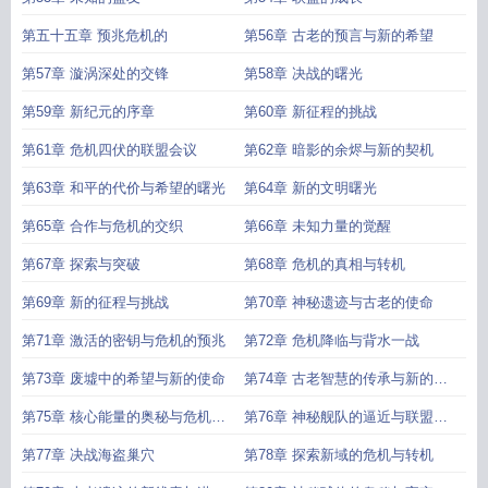
第五十五章 预兆危机的
第56章 古老的预言与新的希望
第57章 漩涡深处的交锋
第58章 决战的曙光
第59章 新纪元的序章
第60章 新征程的挑战
第61章 危机四伏的联盟会议
第62章 暗影的余烬与新的契机
第63章 和平的代价与希望的曙光
第64章 新的文明曙光
第65章 合作与危机的交织
第66章 未知力量的觉醒
第67章 探索与突破
第68章 危机的真相与转机
第69章 新的征程与挑战
第70章 神秘遗迹与古老的使命
第71章 激活的密钥与危机的预兆
第72章 危机降临与背水一战
第73章 废墟中的希望与新的使命
第74章 古老智慧的传承与新的探
索
第75章 核心能量的奥秘与危机再
第76章 神秘舰队的逼近与联盟的
现
应对
第77章 决战海盗巢穴
第78章 探索新域的危机与转机