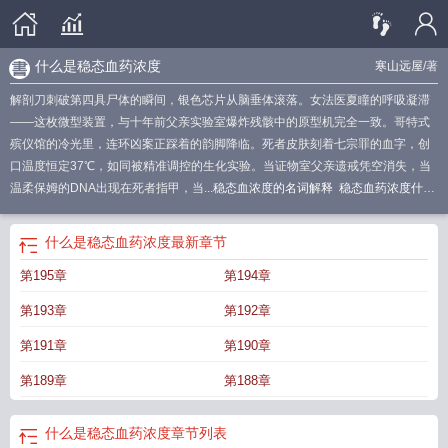
什么是稳态血药浓度
寒山远屋
/著
解剖刀刺破第四具尸体的瞬间，银色芯片从脑垂体滚落。女法医夏瞳的呼吸凝滞
——这枚微型装置，与十年前父亲实验室爆炸残骸中的原型机完全一致。哥特式
殡仪馆的冷光里，连环凶案正踩着的韵脚降临。死者皮肤刻着七宗罪的血字，创
口温度恒定37℃，如同被精准调控的生化实验。当证物室父亲遗戒凭空消失，当
温柔保姆的DNA出现在死者指甲，当...
稳态血浓度的名词解释
稳态血药浓度什么
意思
什么是稳态血药浓度
稳态血药浓度是指( )
稳态血药浓度概念
稳态血浆浓
度的定义及意义
稳态血药浓度是什么意思
稳血试验阳性是什么意思
稳态血药浓
什么是稳态血药浓度
最新章节
度有治疗作用吗
稳态血药浓度
稳态血药浓度需要几个半衰期
稳态血药浓度的临
第195章
第194章
床意义是什么?
稳态血药浓度公式中的k0是什么
稳态血药浓度名词解释药理
学
稳态血药浓度的定义及意义
稳态血液浓度的名词解释
稳态血药浓度是什
第193章
第192章
么
稳态血浆浓度名词解释药理学
稳态血药浓度计算公式
稳态血药浓度的概念是
什么?
稳态血药浓度临床意义
稳态血浆浓度的意义
稳态血液浓度的概念
稳态血
第191章
第190章
药浓度是指什么速度与什么速度达到平衡
稳态血药浓度特点
稳态血药浓度的含
第189章
第188章
义
稳态血药浓度图像
稳态血浓名词解释
稳态血液浓度
稳态血药浓度是指什么
速度与什么速度相等
稳态血药浓度是指
稳态血浓度怎么算
稳态血药浓度意
义
稳态血药浓度是指__________速度与__________速度相等
血液稳态
稳态
什么是稳态血药浓度
章节列表