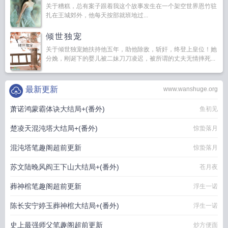
关于糟糕，总有案子跟着我这个故事发生在一个架空世界恩竹驻
扎在王城郊外，他每天按部就班地过...
倾世独宠
关于倾世独宠她扶持他五年，助他除敌，斩奸，终登上皇位！她
分娩，刚诞下的婴儿被二妹刀刀凌迟，被所谓的丈夫无情摔死...
最新更新
www.wanshuge.org
萧诺鸿蒙霸体诀大结局+(番外)
鱼初见
楚凌天混沌塔大结局+(番外)
惊蛰落月
混沌塔笔趣阁超前更新
惊蛰落月
苏文陆晚风阎王下山大结局+(番外)
苍月夜
葬神棺笔趣阁超前更新
浮生一诺
陈长安宁婷玉葬神棺大结局+(番外)
浮生一诺
史上最强师父笔趣阁超前更新
炒方便面