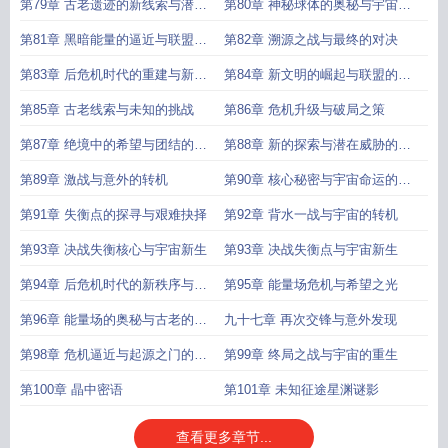
第79章 古老遗迹的新线索与潜在
第80章 神秘球体的奥秘与宇宙危
危机
机的前奏
第81章 黑暗能量的逼近与联盟的
第82章 溯源之战与最终的对决
集结
第83章 后危机时代的重建与新的
第84章 新文明的崛起与联盟的使
展望
命
第85章 古老线索与未知的挑战
第86章 危机升级与破局之策
第87章 绝境中的希望与团结的力
第88章 新的探索与潜在威胁的浮
量
现
第89章 激战与意外的转机
第90章 核心秘密与宇宙命运的交
织
第91章 失衡点的探寻与艰难抉择
第92章 背水一战与宇宙的转机
第93章 决战失衡核心与宇宙新生
第93章 决战失衡点与宇宙新生
第94章 后危机时代的新秩序与新
第95章 能量场危机与希望之光
征程
第96章 能量场的奥秘与古老的警
九十七章 再次交锋与意外发现
示
第98章 危机逼近与起源之门的抉
第99章 终局之战与宇宙的重生
择
第100章 晶中密语
第101章 未知征途星渊谜影
查看更多章节...