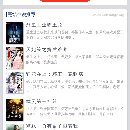
完结小说推荐
www.wanshuge.org
外星工业霸王龙
重生过去畅想未来梦幻现实，再塑传奇人生！如果您喜欢外星工
业霸王龙，别忘记分享给朋友...
天妃策之嫡后难养
天子之上，一妃当道！天妃女主版文案前世，武昙身为定远侯府
的嫡小姐，受家族庇...
狂妃在上：邪王一宠到底
她，隐门特工，精格斗，擅暗杀，却意外穿越到将军府四小姐身
上。狠毒大娘，心机二娘，活活把她抽死，扔入乱葬岗。恶毒
皇...
武灵第一神尊
上古第一强者陨落后，亿万年后重生，立志要踏临世界巅峰，长
寿永生，俯览天下且看少年万峰一路披荆斩棘，勇往直前...
糟糕，总有案子跟着我