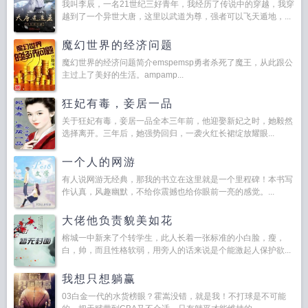
我叫李辰，一名21世纪三好青年，我经历了传说中的穿越，我穿
越到了一个异世大唐，这里以武道为尊，强者可以飞天遁地，...
魔幻世界的经济问题
魔幻世界的经济问题简介emspemsp勇者杀死了魔王，从此跟公
主过上了美好的生活。ampamp...
狂妃有毒，妾居一品
关于狂妃有毒，妾居一品全本三年前，他迎娶新妃之时，她毅然
选择离开。三年后，她强势回归，一袭火红长裙绽放耀眼...
一个人的网游
有人说网游无经典，那我的书立在这里就是一个里程碑！本书写
作认真，风趣幽默，不给你震撼也给你眼前一亮的感觉。...
大佬他负责貌美如花
榕城一中新来了个转学生，此人长着一张标准的小白脸，瘦，
白，帅，而且性格软弱，用旁人的话来说是个能激起人保护欲...
我想只想躺赢
03白金一代的水货榜眼？霍嵩没错，就是我！不打球是不可能