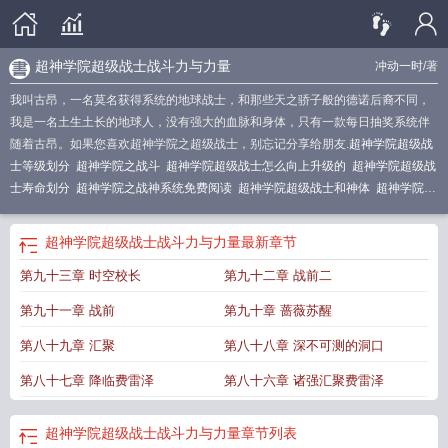
超神学院超级战士战斗力与力量
冲动一时
/著
我叫古昂，一名莫名获得系统的地球战士，和那些天之骄子般的德诺后裔不同，
我是一名土生土长的地球人，没有强大的血脉和身体，只有一款每日抽奖系统伴
随着古昂。如果您喜欢超神学院之超级战士，别忘记分享给朋友.
超神学院超级战
士等级划分
超神学院之战斗
超神学院超级战士怎么向上升级的
超神学院超级战
士寿命划分
超神学院之战神系统免费阅读
超神学院超级战士和神体
超神学院超
级战士的力量
超神学院超级战士和神体的区别
超神学院文明崛起
超神学院超级
战士破坏力
超神学院之最强战仙全文免费阅读
超神学院一代超级战士
超神学院
超神学院超级战士战斗力与力量
最新章节
超级战士战斗力与力量
超神学院超级战士与神体哪个强
超神学院超级战士力量
第九十三章 时空校长
第九十二章 战前二
有多少吨
超神学院超级战士百度百科
超神学院超级战士设定
超神学院超级战士
有辐射吗
超神学院超级战士数据
超神学院游戏手游
超神学院超级战士力量设
第九十一章 战前
第九十章 蔷薇苏醒
定
超神学院 动漫 在线观看
超神学院超级战士寿命
超神学院超级战士和神的区
别
超神学院超级战士与神体区别
超神学院超级战士寿元
超神学院超级战士有几
第八十九章 汇聚
第八十八章 深不可测的洞口
代
超神学院超级战士划分
超神学院之战神传承
第八十七章 降临费雷泽
第八十六章 诸强汇聚费雷泽
超神学院超级战士战斗力与力量
章节列表