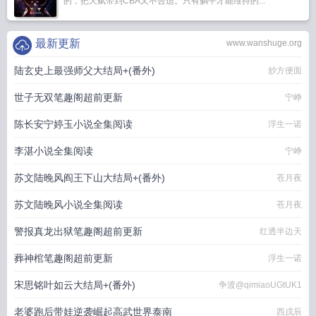
的，把天赋带到CBA又不合适。只有躺平才能维持的...
最新更新
www.wanshuge.org
陆玄史上最强师父大结局+(番外)
炒方便面
世子无双笔趣阁超前更新
宁峥
陈长安宁婷玉小说全集阅读
浮生一诺
李湛小说全集阅读
宁峥
苏文陆晚风阎王下山大结局+(番外)
苍月夜
苏文陆晚风小说全集阅读
苍月夜
警报真龙出狱笔趣阁超前更新
红透半边天
葬神棺笔趣阁超前更新
浮生一诺
宋思铭叶如云大结局+(番外)
争渡@qimiaoUGtUK1
老婆跑后带娃逆袭崛起高武世界泰南
西戌辰