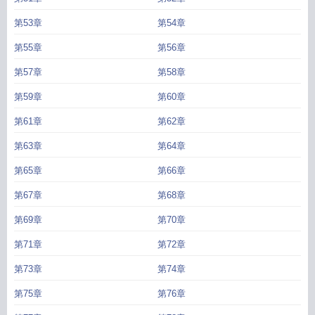
第53章
第54章
第55章
第56章
第57章
第58章
第59章
第60章
第61章
第62章
第63章
第64章
第65章
第66章
第67章
第68章
第69章
第70章
第71章
第72章
第73章
第74章
第75章
第76章