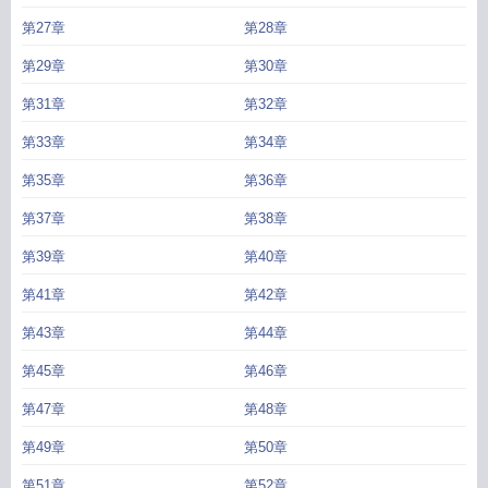
第27章
第28章
第29章
第30章
第31章
第32章
第33章
第34章
第35章
第36章
第37章
第38章
第39章
第40章
第41章
第42章
第43章
第44章
第45章
第46章
第47章
第48章
第49章
第50章
第51章
第52章