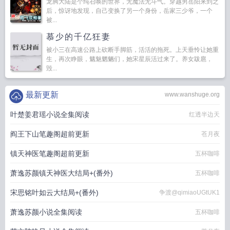
龙腾大陆是个纯召唤的世界，无魔法无斗气。穿越男岳阳来到之
后，惊讶地发现，自己变换了另一个身份，岳家三少爷，一个
被...
慕少的千亿狂妻
被小三在高速公路上砍断手脚筋，活活的拖死。上天垂怜让她重
生，再次睁眼，魑魅魍魉们，她宋星辰活过来了。养女跋扈，
毁...
最新更新
www.wanshuge.org
叶楚姜君瑶小说全集阅读
红透半边天
阎王下山笔趣阁超前更新
苍月夜
镇天神医笔趣阁超前更新
五杯咖啡
萧逸苏颜镇天神医大结局+(番外)
五杯咖啡
宋思铭叶如云大结局+(番外)
争渡@qimiaoUGtUK1
萧逸苏颜小说全集阅读
五杯咖啡