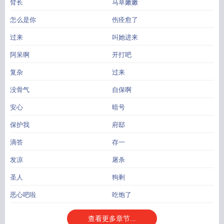
臂长
马草嫩嫩
怎么是你
伤痊愈了
过来
叫她进来
阿呆啊
开打吧
复杂
过来
没骨气
自保啊
安心
暗号
保护我
府邸
滴答
存一
发凉
屠杀
圣人
狗剩
恶心吧啦
吃饱了
查看更多章节...