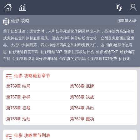
仙影 攻略
那影依人
/著
关于仙影迷途：远古之时，人和妖兽死后化作阴灵肆虐人间，些许法力高深者修
成鬼神在世间掀起血雨腥风。远古大神和神兽纷纷出世将一众阴灵鬼物驱赶至鬼
界。大战中大神陨落，四方神兽演四象之阵封印鬼界入口。这..
仙影迷踪什么意
思
仙影迷途百度百科
仙影迷途307
迷影仙踪表达什么
仙影迷途TXT
迷影仙踪
百科
仙影迷途境界划分详细详解
仙影真的好玩吗
仙影迷途TXT免费
仙影迷途
主角她娘为什么另嫁
仙影迷途免费阅读
迷影仙踪剧情什么意思
仙影迷途女
主
迷影仙踪简介
迷影仙踪电影介绍
仙影迷途 那影依人
仙影迷途有几个女
仙影 攻略
最新章节
主
仙影官方
仙影情缘秘境怎么打
迷影仙踪百度百科
仙影游戏攻略
仙影游戏视
第769章 结局
第768章 底牌
频
仙影 攻略
仙影迷途好看吗
仙影迷途百科
仙影迷途免费
第767章 异样
第766章 决战
第765章 拦截
第764章 兵出
第763章 浩劫
第762章 魔功
仙影 攻略
章节列表