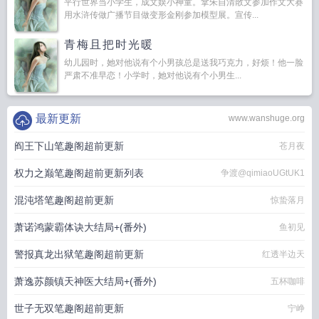
平行世界当小学生，成文娱小神童。拿朱自清散文参加作文大赛
用水浒传做广播节目做变形金刚参加模型展。宣传...
青梅且把时光暖
幼儿园时，她对他说有个小男孩总是送我巧克力，好烦！他一脸
严肃不准早恋！小学时，她对他说有个小男生...
最新更新
www.wanshuge.org
阎王下山笔趣阁超前更新
苍月夜
权力之巅笔趣阁超前更新列表
争渡@qimiaoUGtUK1
混沌塔笔趣阁超前更新
惊蛰落月
萧诺鸿蒙霸体诀大结局+(番外)
鱼初见
警报真龙出狱笔趣阁超前更新
红透半边天
萧逸苏颜镇天神医大结局+(番外)
五杯咖啡
世子无双笔趣阁超前更新
宁峥