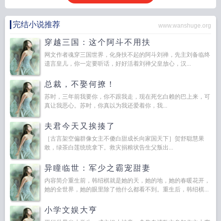
完结小说推荐
www.wanshuge.org
穿越三国：这个阿斗不用扶
网文作者魂穿三国世界，化身扶不起的阿斗刘禅，先主刘备临终
遗言皇儿，你一定要听话，好好活着刘禅父皇放心，汉...
总裁，不娶何撩！
苏时，三年前我要你，你不跟我走，现在死乞白赖的巴上来，可
真让我恶心。苏时，你真以为我还爱着你，我...
夫君今天又挨揍了
［古言架空偏群像女主不傻白甜成长向家国天下］贺舒聪慧果
敢，绿茶白莲统统拿下。救灾捐粮状告生父叛出...
异瞳临世：军少之霸宠甜妻
内容简介重生前，韩绍棋就是她的天，她的地，她的春暖花开，
她的全世界，她的眼里除了他什么都看不到。重生后，韩绍棋...
小学文娱大亨