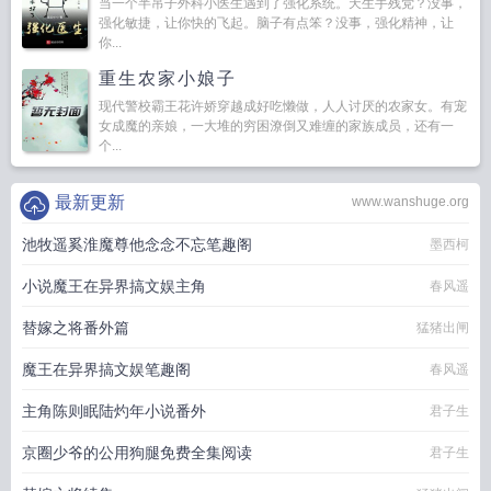
当一个半吊子外科小医生遇到了强化系统。天生手残党？没事，
强化敏捷，让你快的飞起。脑子有点笨？没事，强化精神，让
你...
重生农家小娘子
现代警校霸王花许娇穿越成好吃懒做，人人讨厌的农家女。有宠
女成魔的亲娘，一大堆的穷困潦倒又难缠的家族成员，还有一
个...
最新更新
www.wanshuge.org
池牧遥奚淮魔尊他念念不忘笔趣阁
墨西柯
小说魔王在异界搞文娱主角
春风遥
替嫁之将番外篇
猛猪出闸
魔王在异界搞文娱笔趣阁
春风遥
主角陈则眠陆灼年小说番外
君子生
京圈少爷的公用狗腿免费全集阅读
君子生