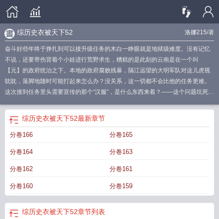
综历史衣被天下52
洛娜215
/著
奋斗好些年终于挣扎到可以接升级任务的木白一睁眼就是地狱级难度。没有记忆
不说，还要带伤背着个小娃进行荒野求生，糟糕的是此刻的云南是在一个叫
【元】的政府统治之下。本地的政府腐败残暴，隔江远望的大明军队对这儿虎视
眈眈，落脚地随时可能打起来怎么办？没关系，这一切都不会比他的任务更难。
这次接到任务里头需要宣传的那个“汉服”，是什么东西来着？——这个问题坑死春
秋时代生活的古董妖了！回去一定要投诉！什么？对面明人身上的就是汉服，那
还问吗，当然是抄起家伙帮对面的忙啊！“宣传汉服”明明很简单吗，只要穿着汉服
综历史衣被天下52
最新章节
的人变多就能完成了啊，这个问题可一点都难不倒武斗派哦！
综历史衣被天下番
分卷166
分卷165
外
综历史衣被天下181
综历史衣被天下62
综历史衣被天下红甘泉
综历史衣被
天下52
综历史衣被天下格格党
综历史衣被天下183
【综历史】衣被天下
综历
分卷164
分卷163
史衣被天下读零零
综历史衣被天下23
综历史衣被天下笔下看书网
分卷162
分卷161
分卷160
分卷159
综历史衣被天下52
章节列表