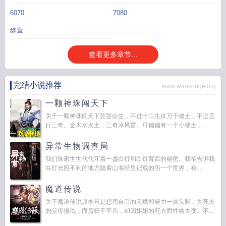
子举案齐眉免费阅读晋江
我与太子举案齐眉无错别字
我与太子举案齐眉TXT
我
6070
7080
与太子举案齐眉TXT免费阅读
我与太子举案齐眉番外txt百度
我与太子举案齐眉
终章
笔趣阁
我与太子举案齐眉 令杳
我与太子举案齐眉免费阅读
我与太子举案齐眉
txt
我与太子举案齐眉全文免费
我与太子举案齐眉 txt
我与太子举案齐眉番外
我
与太子举案齐眉txt笔趣阁
我与太子举案齐眉免费
我与太子举案齐眉无错
我与太
查看更多章节...
子举案齐眉令杳完
我与太子举案齐眉txt百度
我与太子争影帝的日子
我与太子举
案齐眉TXT番外
我与太子举案齐眉令杳免费阅读
我与太子举案齐眉番外txt
我与
完结小说推荐
www.wanshuge.org
太子举案齐眉百度
我与太子举案齐眉好看吗
我与太子举案齐眉by令杳
我与太子
举案齐眉讲了什么
我与太子举案齐眉番外免费阅读
我与太子举案齐眉番外笔趣
一颗神珠闯天下
阁最新章
我与太子举案齐眉 免费
我与太子举案齐眉TXT全集免费阅
我与太子举
关于一颗神珠闯天下芸芸众生，不过十二生肖万千修士，不过五
案齐眉令杳全文免费阅读
我与太子举案齐眉原名叫什么
我与太子举案齐眉 百
行三奇。金木水火土，三奇冰风雷。可偏偏有一个小修士，...
度
我与太子举案齐眉完整
我与太子举案齐眉百度资源
我与太子举案齐眉完结了
吗
我与太子举案齐眉全文免费阅读
我与太子举案齐眉令杳txt
太子举案齐眉
异常生物调查局
TXT
我与太子举案齐眉晋江文学城
我和太子去私奔
我与太子举案齐眉令杳
我
我们陈家世世代代守着一盏白灯和白灯背后的秘密。我爷告诉我
与太子举案齐眉免费阅读无弹窗
我与太子举案齐眉令香全文免费阅读
我与太子
在灯光照不到的地方隐着山海经里记载的另一个世界，有...
举案齐眉第23章免费阅读
我与太子举案齐眉结局
我与太子举案齐眉是哪一集
我
与太子举案齐眉讲的什么
魔道传说
关于魔道传说原本只是想用自己的天赋和努力一展头脚，为死去
的父母报仇，而后归于平凡，却因姐姐的死去而性格大变。不...