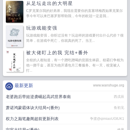
从足坛走出的大明星
C罗克莱尔我的好弟弟，我现在需要你的直塞球梅西如果克莱尔
李今年可以来巴塞罗那帮助我，今年的欧冠一定是我...
玩游戏能变强
玩游戏能变强，你听过没有？玩这样的游戏要付出什么代价？很
简单，在游戏中死亡，你就真的死了。当王...
被大佬盯上的我 完结+番外
全校的人都知道，有一个蹭吃蹭喝的贫困生林蔚。校霸们争相为
他一掷千金，甚至为他开通包月三餐服务。有一天，校宠被人
打...
最新更新
www.wanshuge.org
老婆跑后带娃逆袭崛起高武世界泰南
西戌辰
萧诺鸿蒙霸体诀大结局+(番外)
鱼初见
权力之巅笔趣阁超前更新列表
争渡@qimiaoUGtUK1
宁宸大结局+(番外)
修果