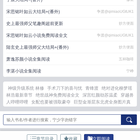
宋思铭叶如云大结局+(番外)
争渡@qimiaoUGtUK1
史上最强师父笔趣阁超前更新
炒方便面
宋思铭叶如云小说免费阅读全文
争渡@qimiaoUGtUK1
陆玄史上最强师父大结局+(番外)
炒方便面
萧逸苏颜小说全集阅读
五杯咖啡
李湛小说全集阅读
宁峥
神级升级系统 林修
手术刀下的喜与忧
青锋渡
绝对进化柳梦瑶
林浩最新章节
绝世战神免费阅读全文
深宫红颜劫苏温柔
穿越兽
人哔哩哔哩
女配也要被强取豪夺
巨型金渐层东北虎全身图片真
实的高清
水火未济爻辞
十个勤天holdoumen
十个勤天是啥
梦
见自己偷偷哭泣
总裁大人不可以漫画免费阅读
重生九零霸王花
txt
末世囤女神的有哪些
新警察故事国语版免费
开局获得sssss
级天赋的T
少年行最新章节免费阅读
恶梦之口
共谋
虐文女
主，但痛觉转移
系统错绑男主小姨后
初雪请听我告白
每天都有
章节目录
收藏
立即阅读