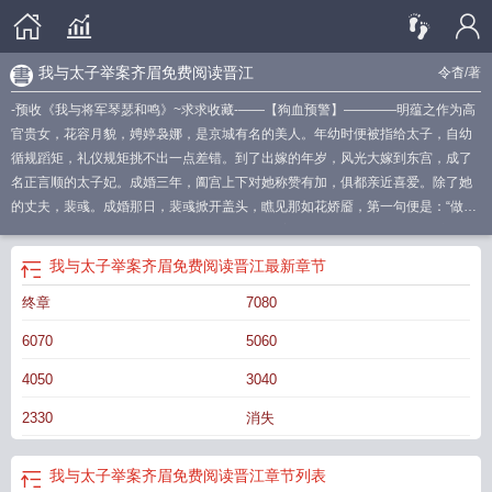
我与太子举案齐眉免费阅读晋江
令杳
/著
-预收《我与将军琴瑟和鸣》~求求收藏-——【狗血预警】————明蕴之作为高
官贵女，花容月貌，娉婷袅娜，是京城有名的美人。年幼时便被指给太子，自幼
循规蹈矩，礼仪规矩挑不出一点差错。到了出嫁的年岁，风光大嫁到东宫，成了
名正言顺的太子妃。成婚三年，阖宫上下对她称赞有加，俱都亲近喜爱。除了她
的丈夫，裴彧。成婚那日，裴彧掀开盖头，瞧见那如花娇靥，第一句便是：“做孤
的太子妃，情爱一事，须得放在后面。”不带丝毫感情的唇冰冷克制地落下之时，
她就已经看到了自己的未来。她会与殿下举案齐眉，相敬如宾，却无关感情。成
我与太子举案齐眉免费阅读晋江
最新章节
婚第三年，明蕴之偶然发觉，不知从何时开始，裴彧变了。以往下朝便回书房的
终章
7080
他，如今第一时间钻进她的寝殿，黏黏糊糊抱着她说话；从未准备过特殊礼物的
他竟然扎伤了手，只为给她做盏丑灯笼；从前不曾强求过子嗣一事的裴彧，竟然
6070
5060
抵着她的颈窝，闷声道：“蕴之，为孤生个孩子吧。”她不答话，他便愈发凶狠，逼
她回答。……发展到最后，满京城的夫人都来向她请教御夫之术。明蕴之：……
4050
3040
啊？-裴彧身处高位，群狼环伺，早早看清了世事，一贯不信情爱。直到某日做了
2330
消失
个不知所以的梦，醒来头痛欲裂，痛彻心扉。看着躺在他身边，睡得安宁的女
子，眸中神色复杂。他一直以为自己是无情之人。直到梦中一次次重现着初见那
日，七色团花四扇屏风之后，环佩轻响，故作老成的明艳少女一步一步从其后走
我与太子举案齐眉免费阅读晋江
章节列表