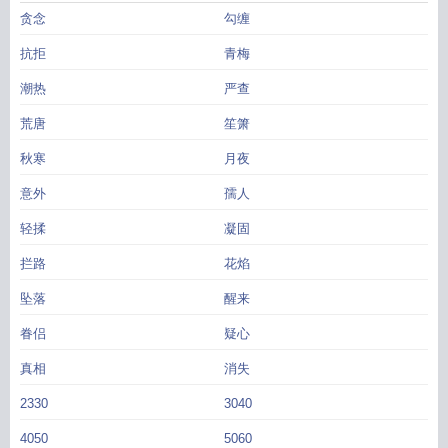
出，兰草香气愈发浓郁。有人道：“蕴之，这便是太子殿下。”少女红了脸，低垂着
贪念
勾缠
杏眸行礼问安。而他也攥紧了掌心，叫了声“蕴之妹妹”。他是聪明人。聪明人，便
绝不会重蹈覆辙。——————1.男主逐渐想起前世2.先婚后爱，婚内追妻，双c
抗拒
青梅
脑洞出现于23.10.12，文案写于10.25凌晨，均有截图存档预收《我与将军琴瑟和
潮热
严查
鸣》一场意外，让谈云姝嫁给了姐姐的未婚夫。她自知身份低微，在府中谨小慎
微，日夜操劳，不敢有半点行差踏错。人人都道她将军府如今花团锦簇，琴瑟和
荒唐
笙箫
鸣，当年错因修得善果。却只有她知道，这些年来，无论她再努力，也不曾换得
夫君半点柔情。她想，或许他真的是块捂不热的坚冰。直到谈云姝瞧见他对着姐
秋寒
月夜
姐的信物默默出神，这才知晓，原来他不是不懂温柔小意，只是他心里，从来没
意外
孺人
她罢了。成婚的第七年，谈云姝一时失神，落水而亡。再醒来的时候，她回到了
四年前。彼时她刚刚诞下他们的嫡子，满心欢喜地期待着日后。谈云姝看着那个
轻揉
凝固
从来冷漠的男人生疏地哄抱着他们的孩子，忽然觉得讽刺至极。她再也不想伺候
拦路
花焰
了。重活一世，她只想对得起自己。-秦穆一身军功，自沙场上搏天下，战功赫
赫，有战神之名。少有人知，他的婚事背后有着怎样的一桩龌龊算计。好在夫人
坠落
醒来
温柔谨慎，恭顺体贴，几年过去，那些不满也化作飞灰，不必再提。他想，日子
眷侣
疑心
就这样过下去，倒也不错。直到他亲眼瞧见他的妻子，对着旁人盈盈笑开，亲口
道：“嫁与一个武夫有什么好？若能重来，我自是要选那知冷知热的俊俏书生。”发
真相
消失
觉他的目光，从来柔顺的妻子笑着回望，不带半点惧意：“将军若介意，不若和离
好了。”无人知晓的角落，那双上过战场，握惯了刀枪的掌心紧紧攥起。和离？今
2330
3040
生今世，生生世世，都绝无可能。她只能是他的妻。1v1双che婚内追妻冷血将军
4050
5060
破大防
太子与我共战袍
我与太子举案齐眉晋江
我与太子举案齐眉完整版
我与太