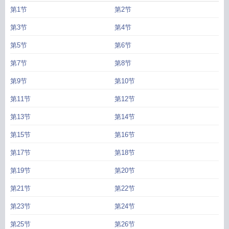
第1节
第2节
第3节
第4节
第5节
第6节
第7节
第8节
第9节
第10节
第11节
第12节
第13节
第14节
第15节
第16节
第17节
第18节
第19节
第20节
第21节
第22节
第23节
第24节
第25节
第26节