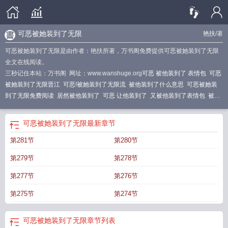
可恶被她装到了无限
艳扶
/著
可恶被她装到了无限是由作者：艳扶所著，万书阁免费提供可恶被她装到了无限
全文在线阅读。
三秒记住本站：万书阁 网址：www.wanshuge.org
可恶 被他装到了 表情包
可恶
被她装到了无限晋江
可恶!被她装到了无限流
被他装到了什么意思
可恶被她装
到了无限免费阅读
居然被他装到了
可恶 让他装到了
又被他装到了表情包
被他
装到了表情包
可恶被他装到了梗
可恶被他装到了表情
可恶被她装到了无限
可
恶被她装到了无限免费阅读晋江
被你装到了是什么意思
可恶竟然被他装到了表
可恶被她装到了无限
最新章节
情包
可恶被她装到了无限笔趣阁全本
被你装到了!
可恶又被装到了
可恶!被她装
第281节
第280节
到了[无限
可恶被装到了是什么意思
可恶竟然被他装到了
可恶被她装到了什么
意思
可恶被他装到了出自哪里
第203章 可恶让他装到了
第279节
第278节
第277节
第276节
第275节
第274节
可恶被她装到了无限
章节列表