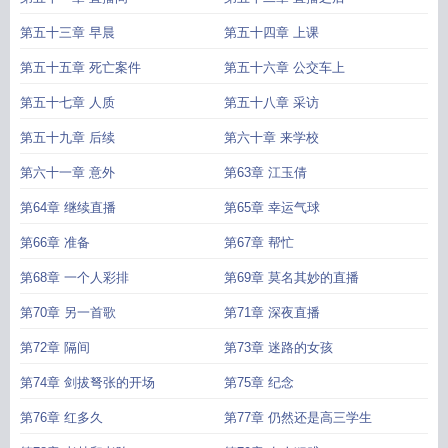
第五十三章 早晨
第五十四章 上课
第五十五章 死亡案件
第五十六章 公交车上
第五十七章 人质
第五十八章 采访
第五十九章 后续
第六十章 来学校
第六十一章 意外
第63章 江玉倩
第64章 继续直播
第65章 幸运气球
第66章 准备
第67章 帮忙
第68章 一个人彩排
第69章 莫名其妙的直播
第70章 另一首歌
第71章 深夜直播
第72章 隔间
第73章 迷路的女孩
第74章 剑拔弩张的开场
第75章 纪念
第76章 红多久
第77章 仍然还是高三学生