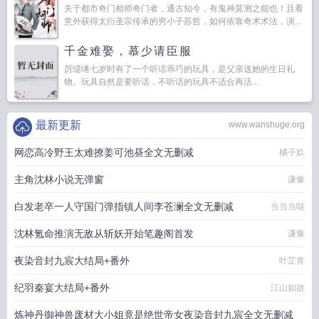
关于都市奇门相师奇门者，通古知今，有鬼神莫测之能也！且看
意外获得太衍圣宗传承的穷小子苏哲，如何依靠奇术术法，演...
千金难娶，慕少请臣服
厉缱绻七岁时有了一个听话乖巧的玩具，是父亲送她的生日礼
物。玩具自然是要听话，不听话的玩具不适合再活...
最新更新
www.wanshuge.org
网恋高冷野王太难撩姜可池昼全文无删减
橘子奺
主角沈林小说无弹窗
谦豫
白发老卒一人守国门弹指镇人间李苍澜全文无删减
当当当哒
沈林氪命推演无敌从斩妖开始笔趣阁首发
谦豫
夜染音封九宸大结局+番外
叶芷青
纪羽秦宴大结局+番外
江山如故
炼神丹御神兽废材大小姐竟是绝世帝女夜染音封九宸全文无删减