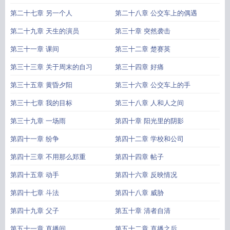
景详解
择日走红无错
择日走红 宋不留春
择日飞升笔趣阁最新章节
择日走红txt
第二十七章 另一个人
第二十八章 公交车上的偶遇
奇书网
择日走红陆严河
择日走红精校全本TXT笔趣阁
择日走红盘
择日走红男
第二十九章 天生的演员
第三十章 突然袭击
主真实身份
择日走红全文免费阅读软件
择日走红人物介绍
择日走红笔趣阁最新
章节免费阅读
择日走红奇书网
择日走红陆严河父亲
择日择吉
择日走红无错
第三十一章 课间
第三十二章 楚赛英
版
择日必背
择日走红免费阅读
择日走红陆严河的父亲
择日走红宋不留春笔趣
阁
择日走红篱笆好
过气偶像从高考开始
第三十三章 关于周末的自习
第三十四章 好痛
第三十五章 黄昏夕阳
第三十六章 公交车上的手
第三十七章 我的目标
第三十八章 人和人之间
第三十九章 一场雨
第四十章 阳光里的阴影
第四十一章 纷争
第四十二章 学校和公司
第四十三章 不用那么郑重
第四十四章 帖子
第四十五章 动手
第四十六章 反映情况
第四十七章 斗法
第四十八章 威胁
第四十九章 父子
第五十章 清者自清
第五十一章 直播间
第五十二章 直播之后