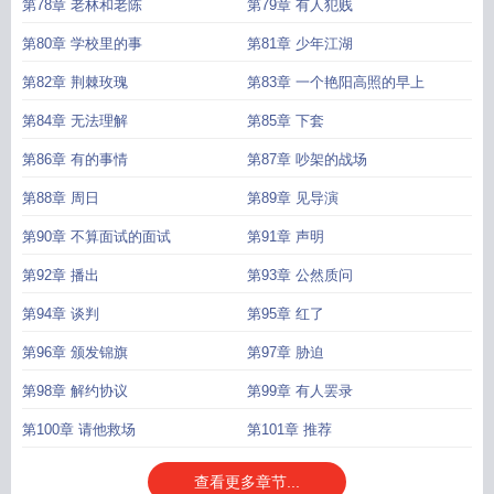
第78章 老林和老陈
第79章 有人犯贱
第80章 学校里的事
第81章 少年江湖
第82章 荆棘玫瑰
第83章 一个艳阳高照的早上
第84章 无法理解
第85章 下套
第86章 有的事情
第87章 吵架的战场
第88章 周日
第89章 见导演
第90章 不算面试的面试
第91章 声明
第92章 播出
第93章 公然质问
第94章 谈判
第95章 红了
第96章 颁发锦旗
第97章 胁迫
第98章 解约协议
第99章 有人罢录
第100章 请他救场
第101章 推荐
查看更多章节...