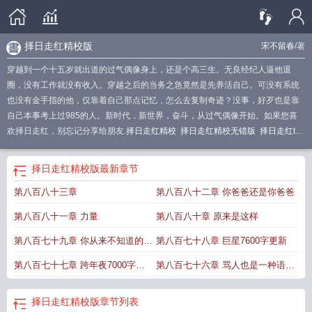
择日走红精校版
宋不留春
/著
穿越到一个十五岁就出道的过气偶像身上，还是个高三生。无良经纪人逼他退
圈，没有工作就没有收入。穿越之后的当务之急竟然是先养活自己。可没有系统
也没有金手指的他，仅靠着自己那点记忆，怎么去复制奇迹？没事，好歹也是靠
自己本事考上过985的人。新时代，新世界，奋斗，从过气偶像开始。如果您喜
欢择日走红，别忘记分享给朋友.
择日走红精校
择日走红精校无错版
择日走红txt
百度
择日走红女主个人资料简介
择日走红原著
择日走红免费
择日走红九二书
院
择日走红陆严河是被谁推下河的
择日走红UC
择日走红陈品河
择日走红完整
择日走红精校版
最新章节
版免费
择日走红TXT笔趣阁
择日视频教学
择日走红陈梓妍的身世
择日走红有
第八百八十三章
第八百八十二章 你爸爸还是你爸爸
几个女主角
择日走红笔趣阁精校版
择日走红百度
择日走红精校版笔趣阁
择日
走红精校全本
择日走红精校TXT
择日走红笔趣阁无错版
择日走红是后宫文
第八百八十一章 力量
第八百八十章 原来是这样
吗
择日走红在线阅读最新
择日走红笔趣阁最新章节TXT
择日走红完结免费
择
日走红txt
择日走红有感情线吗
择日走红百度百科
择日走红女主是谁
择日走红
第八百七十九章 你从来不知道的对
第八百七十八章 巨星7600字更新
男主身世
择日走红 折趣书屋
择日走红txt八零电子书
择日走红八一中文网
择日
吧
第八百七十七章 跨年夜7000字更
第八百七十六章 骂人也是一种语言
走红几个女主
择日走红无错版笔趣阁
择日走红天禄书院
择日走红百度精校
择
日走红笔趣阁txt
择日走红百度免费阅读
择日走红txt笔趣阁
择日走红TXT精校全
新
艺术7200字更新
集
择日走红男主的真实身世
择日走红谁在打压主角
择日走红中谁要害陆严
择日走红精校版
章节列表