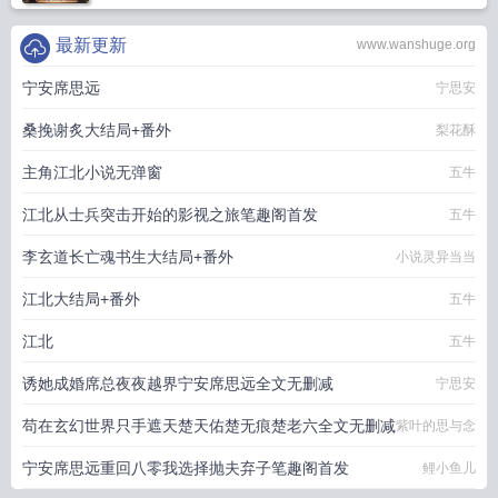
最新更新
www.wanshuge.org
宁安席思远
宁思安
桑挽谢炙大结局+番外
梨花酥
主角江北小说无弹窗
五牛
江北从士兵突击开始的影视之旅笔趣阁首发
五牛
李玄道长亡魂书生大结局+番外
小说灵异当当
江北大结局+番外
五牛
江北
五牛
诱她成婚席总夜夜越界宁安席思远全文无删减
宁思安
苟在玄幻世界只手遮天楚天佑楚无痕楚老六全文无删减
紫叶的思与念
宁安席思远重回八零我选择抛夫弃子笔趣阁首发
鲤小鱼儿