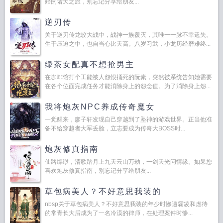
始的诸天之旅，别忘记分享给朋友...
逆刃传
关于逆刃传龙蛟大战中，战神一族覆灭，其唯一一脉不幸遗失。
生于压迫之中，也自当心比天高。八岁习武，小龙历经磨难终...
绿茶女配真不想抢男主
在咖啡馆打个工能被人怨恨捅死的阮素，突然被系统告知她需要
在各个位面完成任务才能消除身上的怨念值。为了消除身上怨...
我将炮灰NPC养成传奇魔女
一觉醒来，廖子轩发现自己穿越到了坠神的游戏世界。正当他准
备不给穿越者大军丢脸，立志要成为传奇大BOSS时...
炮灰修真指南
仙路缥缈，清歌踏月上九天云山万劫，一剑天光问情缘。如果您
喜欢炮灰修真指南，别忘记分享给朋友...
草包病美人？不好意思我装的
nbsp关于草包病美人？不好意思我装的年少时惨遭霸凌和虐待
的常青长大后成为了一名冷漠的律师，在处理案件时惨...