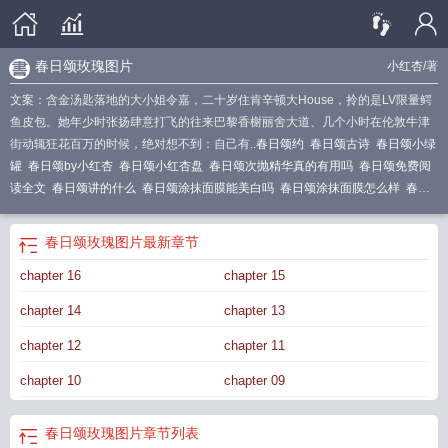
春日颂玫瑰图片
小红杏
/著
文案：含金汤匙落地的大小姐令嘉，二十岁住肯辛顿大House，拎的是LV限量鳄
鱼皮包。她年少时张扬肆意打飞的往来巴黎香榭丽舍大道、几个小时在伦敦牛津
街动辄狂花百万的时候，绝对想不到：自己有..
春日颂约
春日颂古诗
春日颂小绿
罐
春日颂by小红杏
春日颂小红杏盘
春日颂次抛精华真的有用吗
春日颂免费阅
读全文
春日颂讲的什么
春日颂涂抹面膜能美白吗
春日颂涂抹面膜怎么样
春日
颂by小红杏百度
春日颂歌
春日颂全文免费阅读无弹窗
春日颂次抛精华怎么
样
春日颂令嘉
春日宋朱熹的诗词的古诗
春日颂txt
春日颂歌青春印记手抄报
春
春日颂玫瑰图片
最新章节
日颂TXT
春日颂面膜
春日颂令嘉傅承致
春日颂樱 卫殊
春日颂2
春日颂晋江
春
chapter 16
chapter 15
日颂 令嘉
春日颂诗歌
春日颂精华
春日颂涂抹面膜
明日方舟春日颂
春日颂涂
抹面膜好用吗
春日颂玫瑰图片
春日颂歌英语
春日颂傅承致笔趣阁
春日颂小红
chapter 14
chapter 13
杏
春日颂铃兰
春日颂手抄报
春日颂歌作文
春日颂玫瑰
春日颂涂抹面膜适用年
龄
春日颂是什么意思
春日颂小红杏全文免费阅读
chapter 12
chapter 11
chapter 10
chapter 09
春日颂玫瑰图片
章节列表