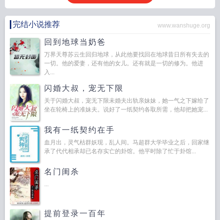
完结小说推荐
www.wanshuge.org
回到地球当奶爸
万界天尊苏云生回归地球，从此他要找回在地球昔日所有失去的
一切。他的爱妻，还有他的女儿。还有就是一切的修为。他进
入...
闪婚大叔，宠无下限
关于闪婚大叔，宠无下限未婚夫出轨亲妹妹，她一气之下嫁给了
坐在轮椅上的准妹夫。说好了一纸契约各取所需，他却把她宠...
我有一纸契约在手
血月出，灵气枯群妖现，乱人间。马超群大学毕业之后，回家继
承了代代相承却已名存实亡的卦馆。他平时除了忙于卦馆...
名门闺杀
...
提前登录一百年