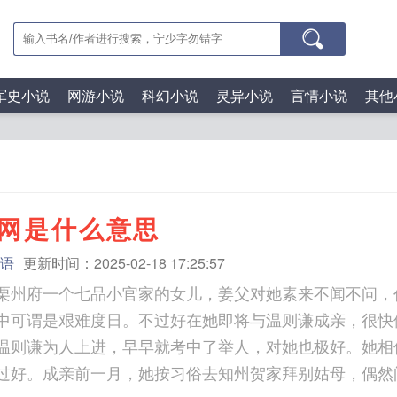
军史小说
网游小说
科幻小说
灵异小说
言情小说
其他
网是什么意思
语
更新时间：2025-02-18 17:25:57
栗州府一个七品小官家的女儿，姜父对她素来不闻不问，
中可谓是艰难度日。不过好在她即将与温则谦成亲，很快
温则谦为人上进，早早就考中了举人，对她也极好。她相
过好。成亲前一月，她按习俗去知州贺家拜别姑母，偶然