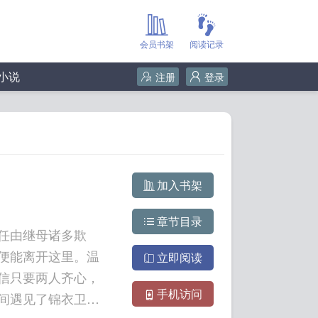
会员书架
阅读记录
小说
注册
登录
加入书架
章节目录
任由继母诸多欺
便能离开这里。温
立即阅读
信只要两人齐心，
手机访问
间遇见了锦衣卫副