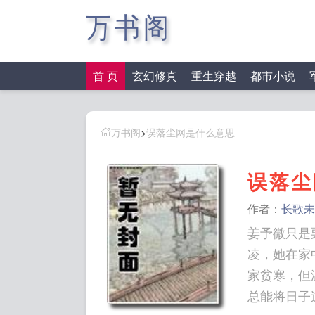
万书阁
首 页
玄幻修真
重生穿越
都市小说
万书阁
>
误落尘网是什么意思
误落尘
作者：
长歌未
姜予微只是
凌，她在家
家贫寒，但
总能将日子