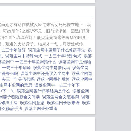
在半途贺家忽然来
偏执狠厉，绝非良
逃失败后，陆寂莫
然而她才有动作就被反应过来宫女死死按在地上，动
是！”他声音怒极而
，可她却什?么都听不见，眼前渐渐被一团黑门?所
尘网
地狱大恶魔速成法
不过消金兽丶琉璃宫灯丶嵌贝流光窗这等奢华的用具，
，艰难的支起身子。结果才一动，肩膀处就传...
美]如何与病娇女友
一去三十年修辞
误落尘网中运用了什么修辞手法
误
穿）
特工奶爸的田
意思
误落尘网中特殊句式
一去三十年特殊句式
误落
登法环：黄金迷失
落尘网中 一去三十年尘网指什么
误落尘网中是借喻
诗
一去三十年翻译
误落尘网中是借代吗
误落尘网
到未来老婆的灵
年是夸张吗
误落尘网中还是误入尘网中
误落尘网笔
模拟器
“纯黑”的波
一去三十年是借代吗
误落尘网番外后续
误落尘网中
尘网中尘网的意思
误落尘网中一去三十年下一
中下一句
误落尘网番外怀孕结局是什么
误落尘网
网姜予薇陆寂全文阅读
误落尘网全文笔趣阁
误落
么修辞手法
误落尘网意思
误落尘网长歌未语
误落
了什么修辞手法
误落尘网番外重逢