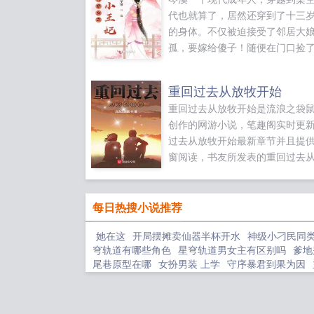
代也就算了，居然还穿到了十三
的身体。不仅被迫接受了邻居大
孤，要嫁给傻子！随便在门口捡
巴，居然是来讨债的王爷！好吧
都认了。那为什么还有一个小毛
重回过去从放牧开始
吵嚷嚷要傻子退婚？！关键小毛
重回过去从放牧开始是流浪之袋
份还惹不起，因为他可是皇后托
创作的网游小说，笔趣阁实时更
己的！岑溪哀嚎，她这是什么奇
过去从放牧开始最新章节并且提
孤体质？！女版诸葛亮？！小毛
窗阅读，书友所发表的重回过去
的债主王爷争江山，这个局她怎
开始评论，并不代表笔趣阁赞同
破？！傲娇王爷笑眯眯凑过来。
持重回过去从放牧开始...
本王来破！岑溪推开近在咫尺的
每日热搜小说推荐
你？！一边待着去！傲娇王爷蹲
顶，偷看自己媳妇睡觉。怎料到
她在这
开局摆摊卖仙器半杯开水
神级小刁民同
身边躺着那个粘人精傻子！顿时
穹轨道有哪些角色
星穹轨道男女主有区别吗
爹地
牙切齿！主子，属下把那傻子抗
尾巷原型在哪
女扮男装 上学
守序暴君到果为因
主子去睡。傲娇王爷小嘴一撇。
薄
为奴三年整个侯府跪求我原谅短剧
我的魂技能
好。翌日，某王爷被一脚踹下床
咒灵
读心后我休了短剧免费观看
纯白神女灾难T
果您喜欢农门娇女之逆袭小王妃
评价爱情无线牵
孙大圣模仿
孙大圣的梗怎么来的