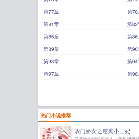
第77章
第78
第81章
第82
第85章
第86
第89章
第90
第93章
第94
第97章
第98
热门小说推荐
农门娇女之逆袭小王妃
岑溪一个现代成年人，穿越到架