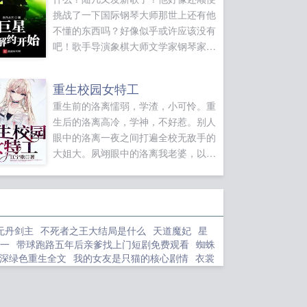
挑战了一下国际钢琴大师那世上还有他
不懂的东西吗？好像似乎或许应该没有
吧！歌手导演象棋大师文学家钢琴家诗
人，其实...
重生校园女特工
重生前的洛离懦弱，学渣，小可怜。重
生后的洛离高冷，学神，不好惹。别人
眼中的洛离一夜之间打遍全校无敌手的
大姐大。夙翊眼中的洛离我老婆，以
上。洛离自己没爹没妈没兄弟姐妹，但
我是人生赢家。你...
无丹剑主
不死者之王大结局是什么
天道魔妃
星
一
带球跑路五年后亲爹找上门短剧免费观看
蜘蛛
深绿色重生全文
我的女友是只猫的核心剧情
衣裳
是不是人呀
古代四大名都是哪四个
咒回己女当你打
重天最新章节
衣衫薄与衣裳薄的区别是什么
如何
环家庭券吗
懒懒llan
火影每周胜场什么时候刷新