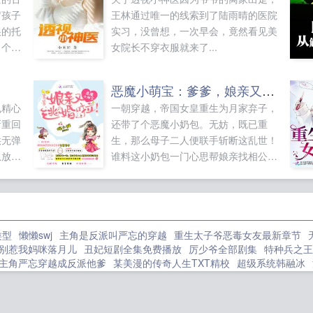
岁孩子
王林通过唯一的线索到了陆雨晴的医院
娘的托
实习，没曾想，一次早会，竟然看见美
了个哑
女院长不穿衣服就来了...
，这些
孩，吵
恶魔小萌宝：爹爹，娘亲又逃婚啦
孩的身
鼠精心
一朝穿越，帝国女皇重生为月家弃子，
孤给自
新重回
还带了个恶魔小奶包。无妨，既已重
特的托
供无弹
生，那么母子二人便联手斩断这乱世！
孩和她
从放牧
谁料这小奶包一门心思帮娘亲找相公！
么
或者支
娘亲，你不要自称孤好不好？这称呼不
这局，
利于脱单的！娘亲，你不要穿红衣好不
俊脸。
好？这颜色不利于脱单的！娘亲，你不
在屋
要月倾欢忍无可忍，将小包子扔到门外
，媳妇
类型
懒懒swj
主角是反派叫严忘的穿越
重生太子爷恶毒女友最新章节
出去面壁！结果，月倾欢当晚便被一只
酸的咬
别惹我妈咪落月儿
丑妃短剧全集免费播放
厉少爷全部剧集
特种兵之王
魔尊床咚！月倾欢被某尊压得一脸懵
走，换
主角严忘穿越成反派他爹
某美漫的传奇人生TXT精校
超级系统韩融冰
逼。孤以帝称自谓！你敢娶孤？有个
那多不
自选全本
柔软s
丹剑双修全本TXT奇书网
婚途似锦未删减版
我到底
性，本尊喜欢。孤一身红衣，克夫！有
去～如
XT最新章节免费阅读
咒回女alpha
重修之再度修身笔趣阁
一剑斩破九
品味，本尊觉得超美。和孤相亲的男人
，别忘
情深于微严如白全文免费阅读
重生太子爷宠妻无节制免费阅读
诱导手