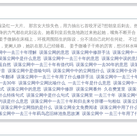
园中匆匆一别，她并无将此放在心上，携丫鬟离去。然而
，并且连夜送到了陆寂府上。陆寂表面是温润公子，实则
不愿留在他身边，可几次想逃却都被他抓回。在第二次出
服染红一大片。 那宫女大惊失色，用力抽出匕首咬牙还?想朝皇后刺去。
将她抵在墙角逼问:“你就这般不愿留在我身边？”姜予微:“
身的力气都在此刻远去。她看到皇后焦急地跑过来抱起她，嘴角不断开合
颤，“因为温则谦？”姜予微迎着他的目光，肯定的道:“是!!！” 误落
了下来，姜予微躺在床榻上，环视周围陌生的陈设，分不清自己此时在何处。 
，更阑人静，她趴在那儿已经睡着。 姜予微嗓子干疼的厉害，想讨杯水喝
来
查佩里浮来的雄虫
震撼华夏，我的景区通万界
[综英
网中一去三十年理解
误落尘网的意思
误落尘网中修辞手法
误落尘网中
最后的红黑
路人，但怀了邪神子嗣
府上有位表小姐（快
误落尘网中是什么意思
误落尘网中一去三十年的意思
误落尘网中误的
家柯]在柯南世界勇往直前的纲吉
降谷青梅，但前女友
艾尔
返自然
误落尘网中一去三十年有借代吗
误落尘网中一去30年的意思
误
拼音
误落尘网中是借喻句吗
误落尘网中中的尘网指什么
误落尘网中全
学院里主角受的男朋友
林竹生大师兄
揍敌客的未婚妻
捡
十年翻译
误落尘网中一去三十年用了什么修辞手法
误落尘网中一去三十
幼崽到奥运冠军
[足球]老佛爷是我爹
你打开了揍敌客女仆
一去30年
误落尘网中尘网比喻什么
一去三十年是什么意思
误落尘网中
句式
误落尘网中的意思
误落尘网中修辞
误落尘网番外
久在樊笼里
误落
什么特殊句式
误落尘网中是什么句式
误落尘网里 一去三十年
误落尘网
的误是什么意思
误落尘网中一去三十年和归去来兮辞哪一句相似
误落尘
中
误落尘网中尘网指的是什么
误落尘网全文免费阅读
误落尘网中用了什
落尘网中一去三十年羁鸟恋旧林池鱼思故渊
误落尘网中 一去三十年用