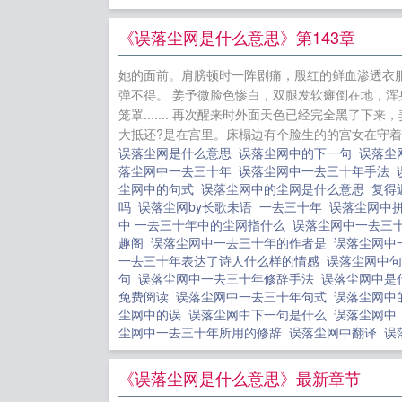
指挥陆寂。
人将她骗回
《误落尘网是什么意思》第143章
配。姜予微
她的面前。肩膀顿时一阵剧痛，殷红的鲜血渗透衣
名红了眼，
弹不得。 姜予微脸色惨白，双腿发软瘫倒在地，浑
笼罩....... 再次醒来时外面天色已经完全黑
大抵还?是在宫里。床榻边有个脸生的的宫女在守着
则
云启未
误落尘网是什么意思
误落尘网中的下一句
误落尘
HE
[足球]
落尘网中一去三十年
误落尘网中一去三十年手法
园日记
[
尘网中的句式
误落尘网中的尘网是什么意思
复得
吗
误落尘网by长歌未语
一去三十年
误落尘网中
之影
贵族
中 一去三十年中的尘网指什么
误落尘网中一去三
魂
从团宠
趣阁
误落尘网中一去三十年的作者是
误落尘网中
一去三十年表达了诗人什么样的情感
误落尘网中
本
句
误落尘网中一去三十年修辞手法
误落尘网中是
免费阅读
误落尘网中一去三十年句式
误落尘网中
尘网中的误
误落尘网中下一句是什么
误落尘网
尘网中一去三十年所用的修辞
误落尘网中翻译
误
《误落尘网是什么意思》最新章节