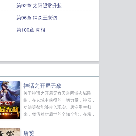
第92章 太阳照常升起
第96章 纳森王来访
第100章 真相
神话之开局无敌
关于神话之开局无敌天道网游玄域降
临，在玄域中获得的一切力量，神器，
功法等都能够带入现实。唐浩重生归
来，凭借着对后世的全知全能，在亲眼
目睹了飞蓬和重楼的神魔大战，获得了
圣级功法易经，推演世界万物，复制一
唐赟
切顶级功法！在别人杀猪宰羊，打怪升