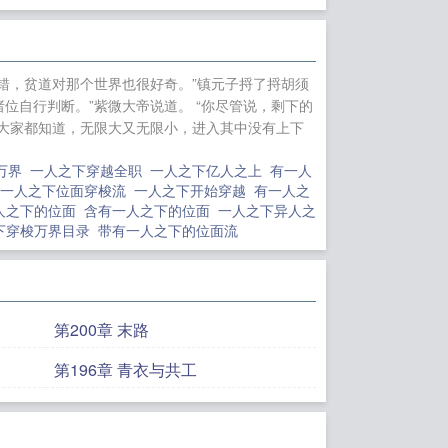
他弱小的能力。某
千劫
一朵野花
仙
不错，贫道对那个世界也很好奇。”镇元子捋了捋胡须
姐
无能为爱+番
位自行判断。”紫微大帝说道。 “你尽管说，剩下的
我与权相有个
性大家都知道，无限大又无限小，进入其中没有上下
是个渣+番外
小玩
万界
一人之下穿越全职
一人之下亿人之上
有一人
有一人之下位面穿梭流
一人之下开始穿越
有一人之
人之下的位面
含有一人之下的位面
一人之下异人之
下穿梭万界目录
带有一人之下的位面流
第200章 末路
第196章 青衣与共工