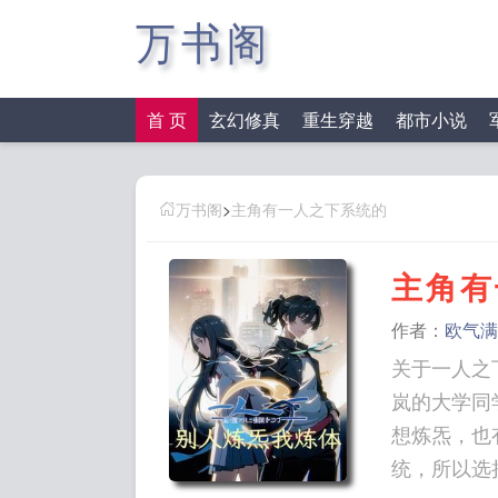
万书阁
首 页
玄幻修真
重生穿越
都市小说
万书阁
>
主角有一人之下系统的
主角有
作者：
欧气满
关于一人之
岚的大学同
想炼炁，也
统，所以选