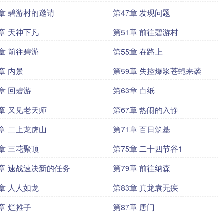
6章 碧游村的邀请
第47章 发现问题
0章 天神下凡
第51章 前往碧游村
4章 前往碧游
第55章 在路上
章 内景
第59章 失控爆浆苍蝇来袭
2章 回碧游
第63章 白纸
6章 又见老天师
第67章 热闹的入静
0章 二上龙虎山
第71章 百日筑基
4章 三花聚顶
第75章 二十四节谷1
8章 速战速决新的任务
第79章 前往纳森
2章 人人如龙
第83章 真龙袁无疾
6章 烂摊子
第87章 唐门