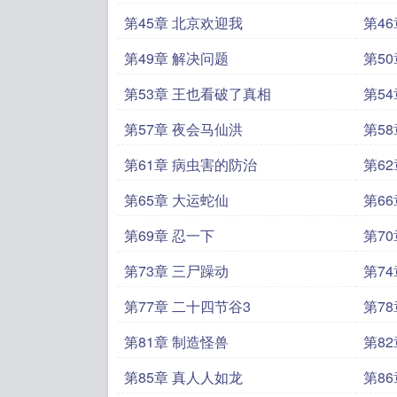
第45章 北京欢迎我
第4
第49章 解决问题
第5
第53章 王也看破了真相
第5
第57章 夜会马仙洪
第58
第61章 病虫害的防治
第6
第65章 大运蛇仙
第6
第69章 忍一下
第7
第73章 三尸躁动
第7
第77章 二十四节谷3
第7
第81章 制造怪兽
第8
第85章 真人人如龙
第8