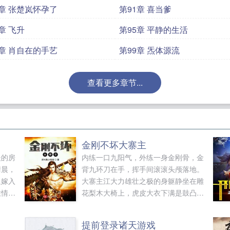
0章 张楚岚怀孕了
第91章 喜当爹
章 飞升
第95章 平静的生活
8章 肖自在的手艺
第99章 炁体源流
查看更多章节...
金刚不坏大寨主
夫的房
内练一口九阳气，外练一身金刚骨，金
清晨，
背九环刀在手，挥手间滚滚头颅落地。
迫嫁入
大寨主江大力雄壮之极的身躯静坐在雕
性情暴
花梨木大椅上，虎皮大衣下满是鼓凸强
妻入
健的肌肉，坚硬，霸...
提前登录诸天游戏