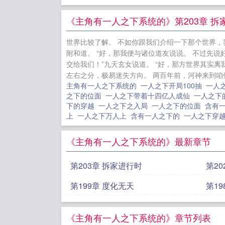
的存在。只
一天，袁无疾将
《主角有一人之下系统的》第203章 拆
仙
离婚后不
世界比较了解。 不如你跟我们介绍一下那个世界，
府：资质平
附和道。 “好，那我便与诸位道友说说。 不过先
外
倌爷+番
交给我们！”九天玄女说道。 “好，那方世界其实
左右之分，极易迷失方向。 两百年前，河神来到咱们
崽
论女神的
主角有一人之下系统的
一人之下开局100抽
一人
意+番外
之下的位面
一人之下带着十四亿人成仙
一人之下
下的穿越
一人之下之入局
一人之下的位面
含有
上
一人之下万人上
含有一人之下的
一人之下穿
《主角有一人之下系统的》最新章节
第203章 拆家进行时
第20
第199章 度化无天
第1
《主角有一人之下系统的》章节列表