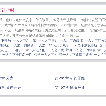
需要一滴血，就能将普通人变成巫族，拥有跟他类似却比
精血融入云层，下了一场覆盖全国的雨…… 一人之下：带着十四亿人成
家进行时
装了，我就是神医
玉楼人醉杏花天
向着明亮那方
妖有
我们也好决定什么该拿、什么该留。”勾陈大帝提议道。 “勾陈道友说的
平的我只好苟出长生
相对解法
破晓/小春天
觊觎公主姐
说好，我对那个世界的了解都来自女娲娘娘，有些地方并不是很清楚，需要诸
外
美人多娇+番外
冉冉+番外
我要你过来
小把戏+番外
离我们不远，只是中间有尚未衍化的混沌阻隔，所以很难过去。 混沌的特
这里，其实就是女娲娘娘派来探路的。 他这一来一...
倒追/岁月里有最美的你+番外
愚梦国度+番外
你的男友
之下开局
一人之下之十佬
一人之下签到
一人之下系统流
一人之下穿梭
的系统
一人之下的穿越
一人之下14人死了几个
一人之下满级系统
含
一人之下位面的书
含一人之下的
一人之下我
带有一人之下的综漫
含一
越
一人之下十四名全性
包含一人之下的
带一人之下剧情的诸天
一人之
2章 分家
第201章 新的开始
98章 又遇无天
第197章 试验神通