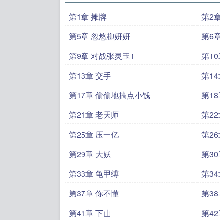
第1章 摊牌
第2
第5章 忽悠柳妍妍
第6
第9章 对战张灵玉1
第1
第13章 交手
第14
第17章 偷偷地搞点小钱
第1
第21章 老天师
第2
第25章 压一亿
第2
第29章 大妖
第30
第33章 龟甲缚
第34
第37章 你不懂
第38
第41章 下山
第4