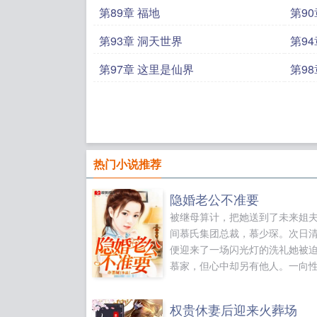
第89章 福地
第9
第93章 洞天世界
第94
第97章 这里是仙界
第9
热门小说推荐
隐婚老公不准要
被继母算计，把她送到了未来姐
间慕氏集团总裁，慕少琛。次日
便迎来了一场闪光灯的洗礼她被
慕家，但心中却另有他人。一向
躁，玩世不恭的他，这一次却宠
骨。然而，两年前就有...
权贵休妻后迎来火葬场