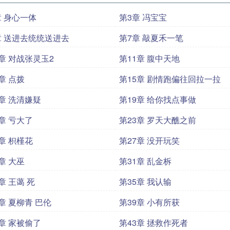
章 身心一体
第3章 冯宝宝
章 送进去统统送进去
第7章 敲夏禾一笔
0章 对战张灵玉2
第11章 腹中天地
章 点拨
第15章 剧情跑偏往回拉一拉
8章 洗清嫌疑
第19章 给你找点事做
2章 亏大了
第23章 罗天大醮之前
6章 枳槿花
第27章 没开玩笑
章 大巫
第31章 乱金柝
章 王蔼 死
第35章 我认输
章 夏柳青 巴伦
第39章 小有所获
2章 家被偷了
第43章 拯救作死者