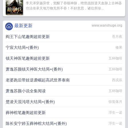
李天泽穿越异世，觉醒了吞噬神脉，绝世战技逆天血脉上古神器
功法传承天地万物无所不吞！不好意思，诸位所珍...
最新更新
www.wanshuge.org
阎王下山笔趣阁超前更新
苍月夜
宁宸大结局+(番外)
修果
镇天神医笔趣阁超前更新
五杯咖啡
萧逸苏颜镇天神医大结局+(番外)
五杯咖啡
老婆跑后带娃逆袭崛起高武世界泰南
西戌辰
萧逸苏颜小说全集阅读
五杯咖啡
楚凌天混沌塔大结局+(番外)
惊蛰落月
葬神棺笔趣阁超前更新
浮生一诺
陈长安宁婷玉葬神棺大结局+(番外)
浮生一诺