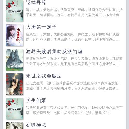
逆武丹尊
远古一战，天地崩塌，法则破灭，至此，世间划分大千位面。抬
手封天，翻掌覆地，这里，有摘星拿月的盖代神王，亦有璀璨...
大唐第一逆子
启禀陛下，六皇子大闹公主婚礼，并把太子殿下和驸马打成重
伤！还拒不认错！李世民逆子，你再不认错，朕便将你逐出...
渡劫失败后我助反派为虐
要渡劫飞升了，系统才启动，还是助反派为虐系统不是，我都要
飞升了你才给我系统，是不是有点马后炮？而且这是让我去...
末世之我会魔法
起点女生网一组B班签约作品玩个游戏也能穿越？身为游戏第一
隐藏职业全系元素法师的月汐，因为系统故障，很是无奈的...
长生仙婿
我曾经助炎黄二帝大战蚩尤，长生万亿年。我曾经助神农品尝百
草，帮始皇帝统一七国，却被觊觎长生之道。萧凡长生...
吞噬神域