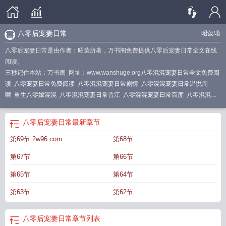
八零后宠妻日常
昭萤
/著
八零后宠妻日常是由作者：昭萤所著，万书阁免费提供八零后宠妻日常全文在线
阅读。
三秒记住本站：万书阁 网址：www.wanshuge.org
八零混混宠妻日常全文免费阅
读
八零宠妻日常免费阅读
八零混混宠妻日常剧情
八零混混宠妻日常温悦周
曜
重生八零嫁混混
八零混混宠妻日常晋江
八零混混宠妻日常百度
八零混混宠
妻日常简介
重生八零混混打猎全文免费阅读
八零混混宠妻日常温悦
八零后宠妻
日常
八零小混混的彪悍媳妇
八零年代嫁混混
八零混混宠妻日常本文
八零混混
八零后宠妻日常
最新章节
宠妻日常作者昭萤
第69节 2w96 com
第68节
第67节
第66节
第65节
第64节
第63节
第62节
八零后宠妻日常
章节列表