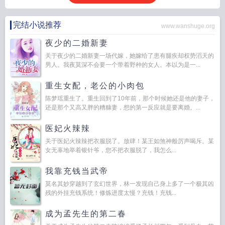
完结小说推荐
www.wanshuge.org
夜少的二婚新妻
关于夜少的二婚新妻一场代嫁，她嫁给了患有腿疾却权势滔天的
男人。我夜莫深不会要一个带着野种的女人。本以为是一...
重生女配，老公的小肉包
陈梦瑶重生了。重生回到了10年前，那个时候她还是他的妻子，
还是那个又高又胖的糟糠妻，想的第一反应就是要离婚。...
医妃火辣辣
关于医妃火辣辣把衣服脱了。放肆！某王如煞神般厉声喝斥。某
女无辜地举着银针爷，您不把衣服脱了，我怎么...
我靠充钱当武帝
莫名其妙穿越到了玄幻世界，林一发现自己身上多了一个极其凶
残的外挂充钱系统！修炼进度太慢？充钱！充钱...
成为孟先生的第二春