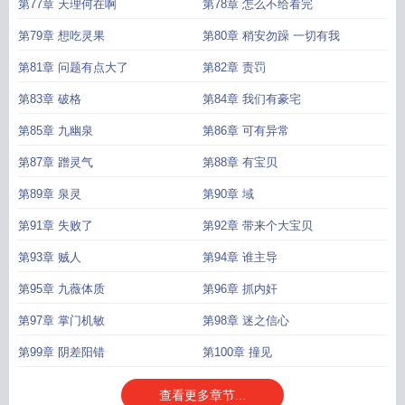
第77章 天理何在啊
第78章 怎么不给看完
第79章 想吃灵果
第80章 稍安勿躁 一切有我
第81章 问题有点大了
第82章 责罚
第83章 破格
第84章 我们有豪宅
第85章 九幽泉
第86章 可有异常
第87章 蹭灵气
第88章 有宝贝
第89章 泉灵
第90章 域
第91章 失败了
第92章 带来个大宝贝
第93章 贼人
第94章 谁主导
第95章 九薇体质
第96章 抓内奸
第97章 掌门机敏
第98章 迷之信心
第99章 阴差阳错
第100章 撞见
查看更多章节...