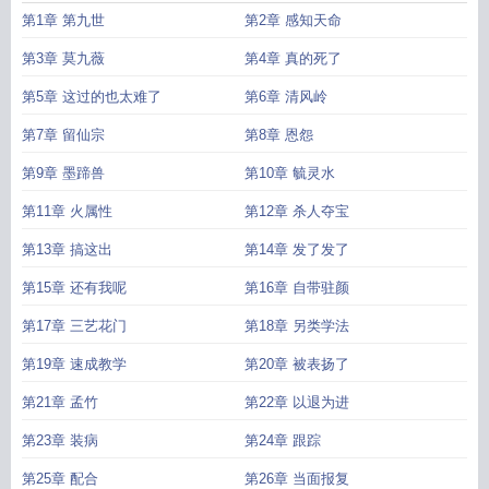
第1章 第九世
第2章 感知天命
第3章 莫九薇
第4章 真的死了
第5章 这过的也太难了
第6章 清风岭
第7章 留仙宗
第8章 恩怨
第9章 墨蹄兽
第10章 毓灵水
第11章 火属性
第12章 杀人夺宝
第13章 搞这出
第14章 发了发了
第15章 还有我呢
第16章 自带驻颜
第17章 三艺花门
第18章 另类学法
第19章 速成教学
第20章 被表扬了
第21章 孟竹
第22章 以退为进
第23章 装病
第24章 跟踪
第25章 配合
第26章 当面报复