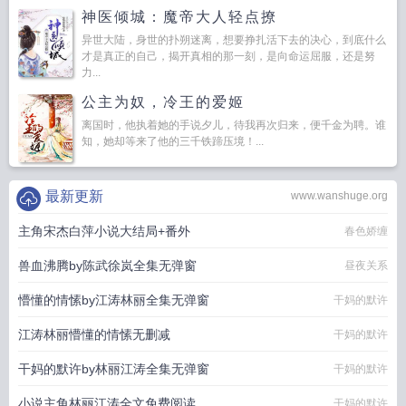
神医倾城：魔帝大人轻点撩
异世大陆，身世的扑朔迷离，想要挣扎活下去的决心，到底什么
才是真正的自己，揭开真相的那一刻，是向命运屈服，还是努
力...
公主为奴，冷王的爱姬
离国时，他执着她的手说夕儿，待我再次归来，便千金为聘。谁
知，她却等来了他的三千铁蹄压境！...
最新更新
www.wanshuge.org
主角宋杰白萍小说大结局+番外
春色娇缠
兽血沸腾by陈武徐岚全集无弹窗
昼夜关系
懵懂的情愫by江涛林丽全集无弹窗
干妈的默许
江涛林丽懵懂的情愫无删减
干妈的默许
干妈的默许by林丽江涛全集无弹窗
干妈的默许
小说主角林丽江涛全文免费阅读
干妈的默许