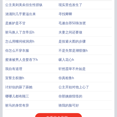
公主美则美矣但生性骄纵
现实里也发生了
汹涌到几乎要溢出来
寻找卿卿
是嫉妒是不甘
毛遂自荐50珠加更
驸马换人了含帝后h
夫妻之间还要做
怎么用嘴伺候洞房h
是按避火图的步骤
你怎么不穿衣服
不是失禁是潮喷微h
蜜液被男人贪婪吞下h
碾入花心h
我自有道理
轩然霞举不外如是
宣誓主权微h
你真粗鲁h
讨好似的舔了舔她
公主开始对他上心了
哪哪儿都有顾三
你那姨娘怪怪的
驸马的身世有异
骑我的脸可好