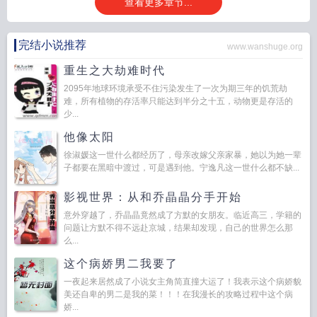
查看更多章节...
完结小说推荐
www.wanshuge.org
重生之大劫难时代
2095年地球环境承受不住污染发生了一次为期三年的饥荒劫
难，所有植物的存活率只能达到半分之十五，动物更是存活的
少...
他像太阳
徐淑媛这一世什么都经历了，母亲改嫁父亲家暴，她以为她一辈
子都要在黑暗中渡过，可是遇到他。宁逸凡这一世什么都不缺...
影视世界：从和乔晶晶分手开始
意外穿越了，乔晶晶竟然成了方默的女朋友。临近高三，学籍的
问题让方默不得不远赴京城，结果却发现，自己的世界怎么那
么...
这个病娇男二我要了
一夜起来居然成了小说女主角简直撞大运了！我表示这个病娇貌
美还自卑的男二是我的菜！！！在我漫长的攻略过程中这个病
娇...