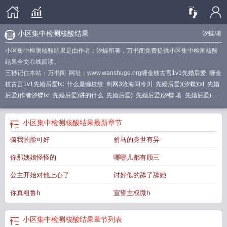
小区集中检测核酸结果
汐蝶
/著
小区集中检测核酸结果是由作者：汐蝶所著，万书阁免费提供小区集中检测核酸
结果全文在线阅读。
三秒记住本站：万书阁 网址：www.wanshuge.org
缠金枝古言1v1先婚后爱
缠金
枝古言1v1先婚后爱txt
什么是缠枝纹
剑网3沧海间冷川
先婚后爱)(汐蝶)txt
先婚
后爱)作者汐蝶txt
先婚后爱)讲的什么
先婚后爱)
先婚后爱)汐蝶 著
先婚后爱)李
康宁
先婚后爱)作
去图书馆的人越来越少
先婚后爱)作者汐蝶免费阅读
缠枝的意
思
汾西抗日游击队
先婚后爱)百度
腾讯会议能放大参会人吗
先婚后爱)作者汐蝶
小区集中检测核酸结果
最新章节
贵妃穿回现代
缠金枝(古言1v1
先婚后爱) 作者汐蝶
她们很有趣英文
先婚后爱)
骑我的脸可好
驸马的身世有异
(汐蝶)_
缠缚南枝
缠金枝古言1v1先婚后爱全文阅读
先婚后爱) 笔趣阁
缠枝纹寓
意和象征
先婚后爱)免费阅读
先婚后爱)作者汐蝶 百度
先婚后爱)作者汐蝶全文
你那姨娘怪怪的
哪哪儿都有顾三
阅读
先婚后爱)汐蝶
缠缚南枝txt
缠金枝古言1v1先婚后爱汐蝶
扁桃体切除了喉
咙痛还痛
缠枝在线阅读
吉林市房地产电话
先婚后爱)全文免费阅读
先婚后爱)作
公主开始对他上心了
讨好似的舔了舔她
者汐蝶
先婚后爱)txt
许敏的亲哥哥微博签名
小区集中检测核酸结果
你真粗鲁h
宣誓主权微h
小区集中检测核酸结果
章节列表