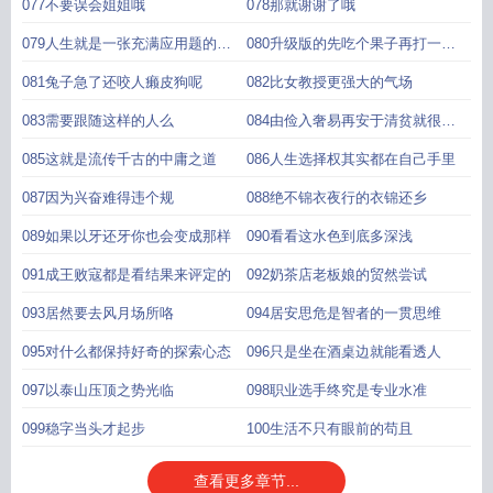
077不要误会姐姐哦
078那就谢谢了哦
079人生就是一张充满应用题的试
080升级版的先吃个果子再打一巴
卷
掌
081兔子急了还咬人癞皮狗呢
082比女教授更强大的气场
083需要跟随这样的人么
084由俭入奢易再安于清贫就很难
了
085这就是流传千古的中庸之道
086人生选择权其实都在自己手里
087因为兴奋难得违个规
088绝不锦衣夜行的衣锦还乡
089如果以牙还牙你也会变成那样
090看看这水色到底多深浅
091成王败寇都是看结果来评定的
092奶茶店老板娘的贸然尝试
093居然要去风月场所咯
094居安思危是智者的一贯思维
095对什么都保持好奇的探索心态
096只是坐在酒桌边就能看透人
097以泰山压顶之势光临
098职业选手终究是专业水准
099稳字当头才起步
100生活不只有眼前的苟且
查看更多章节...