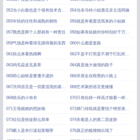
053当小白脸也是个很有技术含量
054当杀马特小妞遇见非主流阿姨
的活儿
055年轻的任性和成熟的韧性
056就是奔着耍流氓来的小姑娘
057既然是两个人那就有一种责任
058如果有姑娘对你特别好千万别
辜负
059气场是种看得见摸得着的东西
060什么都是套路
061快点来看热闹啊
062不是不打而是不屑于打乱吠的
狗
063鸡毛蒜皮见真章
064真是做大做强的路子
065郎心如铁是要遭天谴的
066并肩走在暗黑的小路上
067共同语言是一切耍流氓的基础
068艺术家的语言更难懂
加
069快乐的小布衣
070只有站得一样高才能看一样的
风景
071王母娘娘的照妖镜
072师门传统就是要找个绝世美女
么
073仅仅是收徒那么简单
074衣着是人的第二层皮肤
075断人是本行谋划算顺带
076真正的狐狸精出现了