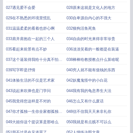
027遇见爱不会爱
028原来这就是文化人的地方
029在不熟悉的环境里慌乱
030自卑源自内心的不强大
031温温柔柔的看着也舒心啊
032狼狗活鱼死鱼
033肩并肩抱在一起的三个人
034自由的时光来得非常珍贵
035看起来前景有点不妙
036淡淡笑着的一般都是在装逼
037这个逼装得我给十分真不怕你
038棒棒给教授教点什么算啥呢
骄傲
039写字即是抒情
040穷人就不能有值钱的东西
041体验生活的不仅是艺术家
042妖魔鬼怪中的小白花
043说起来吹捧也是门学问
044我有我的龟息养生大法
045我觉得您这样是不对的
046怎么又有什么废话
047你才孤独一生你全家都孤独一
048信不信我天天来非礼你
生
049大姐你这个提议算是那啥么
050我就是有点贱不可以么
051我不过是在见道罢了
052人情练达即文章