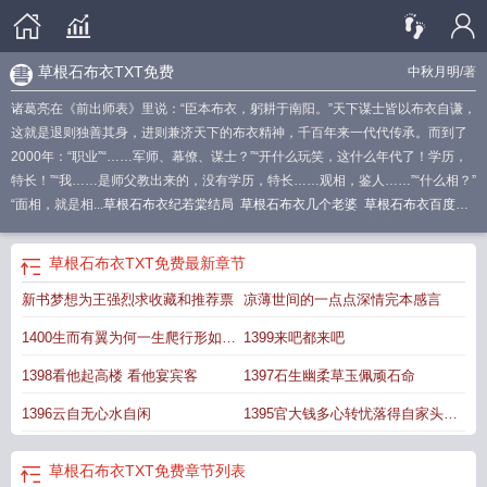
草根石布衣TXT免费
中秋月明
/著
诸葛亮在《前出师表》里说：“臣本布衣，躬耕于南阳。”天下谋士皆以布衣自谦，
这就是退则独善其身，进则兼济天下的布衣精神，千百年来一代代传承。而到了
2000年：“职业”“……军师、幕僚、谋士？”“开什么玩笑，这什么年代了！学历，
特长！”“我……是师父教出来的，没有学历，特长……观相，鉴人……”“什么相？”
“面相，就是相...
草根石布衣纪若棠结局
草根石布衣几个老婆
草根石布衣百度百
科
草根石布衣TXT免费
草根石布衣主角有几个女人
草根石布衣主角和谁在一
起
草根石布衣推了几个
草根石布衣的毒性有多强
草根石布衣免费阅读
草根石
草根石布衣TXT免费
最新章节
布衣 笔趣阁
草根石布衣剧情
草根石布衣TXT
草根石布衣怎么样
草根石布衣女
新书梦想为王强烈求收藏和推荐票
凉薄世间的一点点深情完本感言
主角
草根石布衣男主最后和谁一起
草根石布衣 起点
草根石布衣好看吗
草根石
布衣徐少连身份
草根石布衣人物介绍
草根石布衣结局
草根石布衣百度百科女
1400生而有翼为何一生爬行形如虫
1399来吧都来吧
主
草根石布衣最后去哪了
草根石布衣各个女主结局
草根石布衣评价
草根石布
衣TXT精校版 迅雷
蚁
草根石布衣讲什么
草根石布衣 第104章
草根石布衣全文免费
1398看他起高楼 看他宴宾客
1397石生幽柔草玉佩顽石命
阅读
草根石布衣 第87章
草根石布衣的评价
草根石布衣书评
草根石布衣 百
1396云自无心水自闲
1395官大钱多心转忧落得自家头白
度
草根石布衣纪如青结局
草根石布衣简介
草根石布衣百科
草根石布衣讲的什
么
草根石布衣选书网
草根石布衣女主
草根石布衣各个女角色的结局
草根石布
早
衣优书网
草根石布衣有几个女人
草根石布衣个人物结局
草根石布衣最后和谁在
草根石布衣TXT免费
章节列表