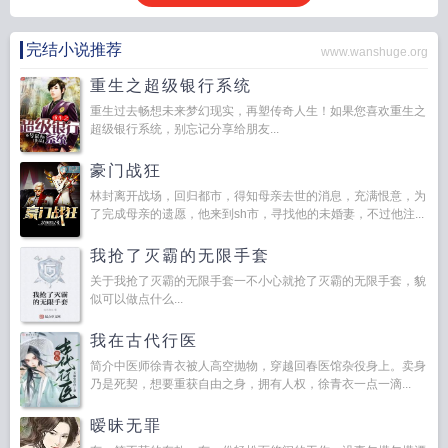
完结小说推荐
www.wanshuge.org
重生之超级银行系统
重生过去畅想未来梦幻现实，再塑传奇人生！如果您喜欢重生之
超级银行系统，别忘记分享给朋友...
豪门战狂
林封离开战场，回归都市，得知母亲去世的消息，充满恨意，为
了完成母亲的遗愿，他来到sh市，寻找他的未婚妻，不过他注...
我抢了灭霸的无限手套
关于我抢了灭霸的无限手套一不小心就抢了灭霸的无限手套，貌
似可以做点什么...
我在古代行医
简介中医师徐青衣被人高空抛物，穿越回春医馆杂役身上。卖身
乃是死契，想要重获自由之身，拥有人权，徐青衣一点一滴...
暧昧无罪