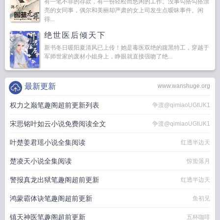
有一笔不菲的存款，有一份轻松而悠闲的工作。没事勾搭勾搭漂
亮的女同事，偶尔和美丽却严肃的女上司发生点暧昧事件。闲
得...
绝世医后倾天下
新书冬日暖阳夏清风已上传！她是毒医双绝的腹黑特工，穿越于
军师世家的废材小姐身上，睁眼就直接强吻了绝...
最新更新
www.wanshuge.org
权力之巅笔趣阁超前更新列表
争渡@qimiaoUGtUK1
宋思铭叶如云小说免费阅读全文
争渡@qimiaoUGtUK1
叶楚姜君瑶小说全集阅读
红透半边天
楚凌天小说全集阅读
惊蛰落月
警报真龙出狱笔趣阁超前更新
红透半边天
鸿蒙霸体诀笔趣阁超前更新
鱼初见
镇天神医笔趣阁超前更新
五杯咖啡