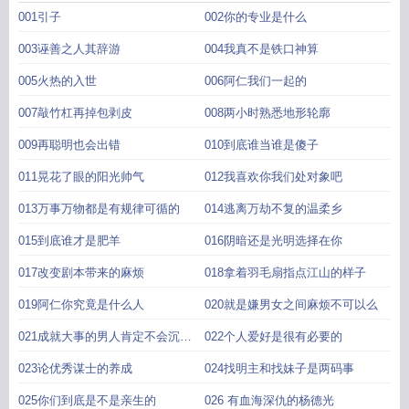
一起了
草根石布衣TXT百度
草根石布衣135
草根石布衣笔趣阁无弹窗
草根石布
001引子
002你的专业是什么
衣各女主结局
草根石布衣TXT精校版
草根石布衣女主角是谁
草根石布衣 中秋月
明
草根石布衣石涧仁
草根石布衣TXT奇书网
草根石布衣 136章
草根石布衣有
003诬善之人其辞游
004我真不是铁口神算
几个女主
草根石布衣耿海燕结局
草根石布衣美文名著
草根石布衣几个女主
005火热的入世
006阿仁我们一起的
007敲竹杠再掉包剥皮
008两小时熟悉地形轮廓
009再聪明也会出错
010到底谁当谁是傻子
011晃花了眼的阳光帅气
012我喜欢你我们处对象吧
013万事万物都是有规律可循的
014逃离万劫不复的温柔乡
015到底谁才是肥羊
016阴暗还是光明选择在你
017改变剧本带来的麻烦
018拿着羽毛扇指点江山的样子
019阿仁你究竟是什么人
020就是嫌男女之间麻烦不可以么
021成就大事的男人肯定不会沉迷
022个人爱好是很有必要的
女色
023论优秀谋士的养成
024找明主和找妹子是两码事
025你们到底是不是亲生的
026 有血海深仇的杨德光