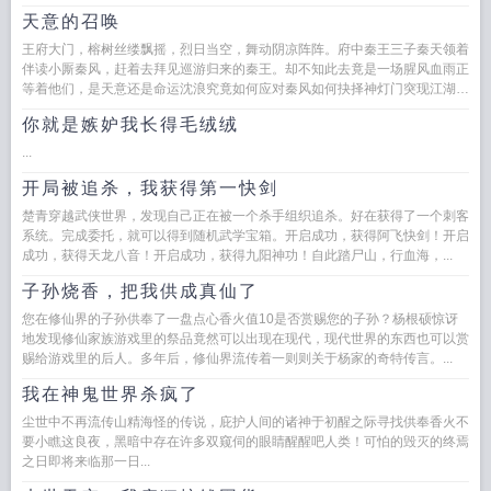
会发现，什么都不是你想的那样...
天意的召唤
王府大门，榕树丝缕飘摇，烈日当空，舞动阴凉阵阵。府中秦王三子秦天领着
伴读小厮秦风，赶着去拜见巡游归来的秦王。却不知此去竟是一场腥风血雨正
等着他们，是天意还是命运沈浪究竟如何应对秦风如何抉择神灯门突现江湖，
江湖风云际会。传说中的...
你就是嫉妒我长得毛绒绒
...
开局被追杀，我获得第一快剑
楚青穿越武侠世界，发现自己正在被一个杀手组织追杀。好在获得了一个刺客
系统。完成委托，就可以得到随机武学宝箱。开启成功，获得阿飞快剑！开启
成功，获得天龙八音！开启成功，获得九阳神功！自此踏尸山，行血海，...
子孙烧香，把我供成真仙了
您在修仙界的子孙供奉了一盘点心香火值10是否赏赐您的子孙？杨根硕惊讶
地发现修仙家族游戏里的祭品竟然可以出现在现代，现代世界的东西也可以赏
赐给游戏里的后人。多年后，修仙界流传着一则则关于杨家的奇特传言。...
我在神鬼世界杀疯了
尘世中不再流传山精海怪的传说，庇护人间的诸神于初醒之际寻找供奉香火不
要小瞧这良夜，黑暗中存在许多双窥伺的眼睛醒醒吧人类！可怕的毁灭的终焉
之日即将来临那一日...