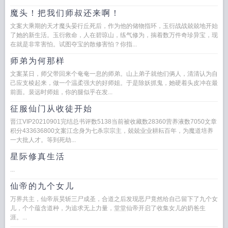
魔头！把我们师叔还来啊！
文案大乘期的天才魔头晏行丘死后，作为他的储物指环，玉衍战战兢兢地开始
了她的新生活。玉衍救命，人在碧琼山，练气修为，揣着数万件奇珍异宝，现
在就是非常害怕。试图夺宝的散修害怕？你指...
师弟为何那样
文案某日，师父带回来个奄奄一息的师弟。山上弟子就他们俩人，清清认为自
己应支棱起来，做一个温柔强大的好师姐。于是除妖抓鬼，她硬着头皮冲在最
前面。裴远时师姐，你的腿似乎在发...
征服仙门从收徒开始
晋江VIP20210901完结总书评数5138当前被收藏数28360营养液数7050文章
积分433636800文案江念身为七杀宗宗主，兢兢业业耕耘百年，为魔道培养
一大批人才。等到死劫...
星际修真生活
...
仙帝的九个女儿
万界共主，仙帝辰昊斩三尸成圣，合道之后发现恶尸竟然给自己留下了九个女
儿，个个蕴含道种，为追求无上力量，堂堂仙帝开启了收集女儿的奶爸生
涯。...