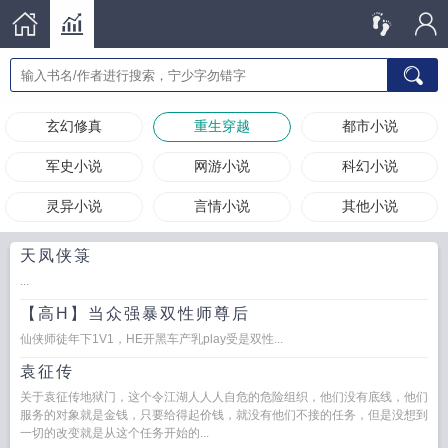
玄幻修真
重生穿越
都市小说
军史小说
网游小说
科幻小说
灵异小说
言情小说
其他小说
天凤侠箓
...
【高H】当众强暴双性师尊后
仙侠师徒年下1V1，HE开黑车产乳play受是双性...
袁征传
关于袁征传地狱门，这个令江湖人人人自危的危险组织，他们没有底线，他们
服务的对象就是金钱，只要给得起价钱，就没有他们不接的任务，但是没想到
一切的改变就是从这个任务开始的...