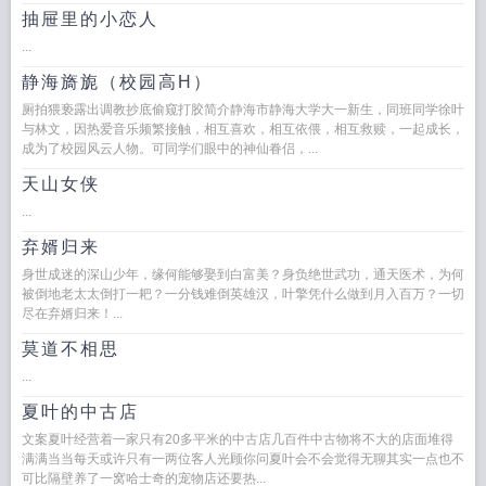
抽屉里的小恋人
...
静海旖旎（校园高H）
厕拍猥亵露出调教抄底偷窥打胶简介静海市静海大学大一新生，同班同学徐叶
与林文，因热爱音乐频繁接触，相互喜欢，相互依偎，相互救赎，一起成长，
成为了校园风云人物。可同学们眼中的神仙眷侣，...
天山女侠
...
弃婿归来
身世成迷的深山少年，缘何能够娶到白富美？身负绝世武功，通天医术，为何
被倒地老太太倒打一耙？一分钱难倒英雄汉，叶擎凭什么做到月入百万？一切
尽在弃婿归来！...
莫道不相思
...
夏叶的中古店
文案夏叶经营着一家只有20多平米的中古店几百件中古物将不大的店面堆得
满满当当每天或许只有一两位客人光顾你问夏叶会不会觉得无聊其实一点也不
可比隔壁养了一窝哈士奇的宠物店还要热...