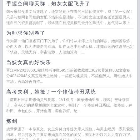
手握空间聊天群，炮灰女配飞升了
魏云曦熬夜看文后穿越了，还穿到她正在看的言情仙侠文中，成了第一女配！
只是与她同名同姓的女配下场实在是凄惨，不但给女主送装备送资源送男人，
连自己的资质都贡献了，最终死在被挖灵根剖金丹的阵法中，她气得从床上弹
起来，一掌拍在床板上，...
为师求你别卷了
作为第一仙门凌虚宗门下的弟子，许幻竹从未停止向前的脚步。她刻苦修炼，
心向大道，以为终能走向圆满。却在无意中勘破天机，才知命运的棋盘早已定
下轨迹。天地无穷，宇宙浩渺，人便如沧海一...
当妖女真的好快乐
晋江VIP20230601完结总书评数595当前被收藏数1362营养液数882文章积
分40342048文案玉晚天生艳骨，一笑便勾魂摄魄，不笑也醉人。哪怕她从未
主动，再高冷再自持...
高考失利，她捡了一个修仙种田系统
（前期种田后期修仙灵气复苏，1V1双洁，国家修仙组织，秘境）被绿茶算
计，高考0分的楚星桥回到老家农村，捡到了一个修仙种田系统。修修仙，种
种田。承包山头，开烤鱼店，养鱼养虾。悠...
炼剑
虞禾穿进了一本修真文。女主角努力修炼为亲人报仇，与男主经历一系列爱恨
纠葛，最后打败为了复活未婚妻而黑化的师父，期间种种跌宕足足有百万字。