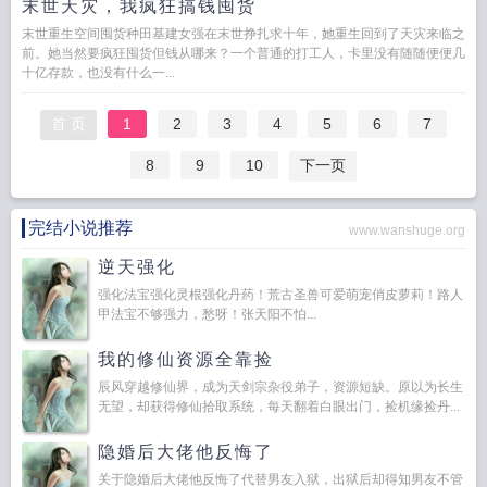
末世天灾，我疯狂搞钱囤货
末世重生空间囤货种田基建女强在末世挣扎求十年，她重生回到了天灾来临之
前。她当然要疯狂囤货但钱从哪来？一个普通的打工人，卡里没有随随便便几
十亿存款，也没有什么一...
首 页
1
2
3
4
5
6
7
8
9
10
下一页
完结小说推荐
www.wanshuge.org
逆天强化
强化法宝强化灵根强化丹药！荒古圣兽可爱萌宠俏皮萝莉！路人
甲法宝不够强力，愁呀！张天阳不怕...
我的修仙资源全靠捡
辰风穿越修仙界，成为天剑宗杂役弟子，资源短缺。原以为长生
无望，却获得修仙拾取系统，每天翻着白眼出门，捡机缘捡丹...
隐婚后大佬他反悔了
关于隐婚后大佬他反悔了代替男友入狱，出狱后却得知男友不管