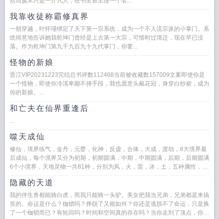
然而虞禾只是一介凡人，在书里甚至连一个名...
我靠收徒称霸修真界
一朝穿越，叶怀瑾绑定了天下第一宗系统，成为一个不入流宗派的小掌门。系
统得意地告诉她我乾坤门曾经是上古第一大宗，可惜时过境迁，现在早已没
落。作为乾坤门第九千九百九十九代掌门，你要...
怪物的新娘
晋江VIP20231223完结总书评数112468当前被收藏数157009文案即使你是
一个怪物，即使你冷漠卑鄙不择手段，我也愿意头戴花冠，身穿白纱裙，成为
你的新娘。...
和亡夫在仙界重逢后
...
噬天成仙
修仙，境界练气，金丹，元婴，化神，反虚，合体，大成，渡劫，8大境界最
后成仙，每个境界又分为初期，初期圆满，中期，中期圆满，后期，后期圆满
6个小境界，天地灵物一共81种，分别为风，火，雷，冰，土，五种属性，切
看叶云天如何一步一步，冲破...
隐藏的天道
我的伴生兽都能骑白虎，而我只能骑一头驴。美女把我当兄弟，兄弟都是来搞
笑的。命运是什么？枷锁吗？挣脱了又能如何？你还是逃脱不了命运，只是换
了一个枷锁而已？有轮回吗？时间和空间真的存在吗？当你走到了顶点，你就