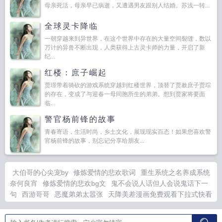
母亲死活，母亲早已病逝，又遭遇男友跟别人结婚。苏浅一转...
全球灵卡降临
一朝穿越来到异世界，在这个世界中存在的大量空间裂缝，数以
万计的异兽不断出现，人类获得上古灵卡师的力量，开启了新
纪...
红楼：庶子崛起
贾璟带着骑砍的游戏系统穿越到红楼世界，顶替了贾赦庶子贾琮
的存在，变成了与迎春一母同胞所生的弟弟。想到贾家将要面
临...
警官杨前锋的故事
青春寄语，生活时尚，乡土文化，展现现实百态！如果您喜欢警
官杨前锋的故事，别忘记分享给朋友...
大伯哥的心尖宠by
修炼爱情的悲欢歌词
重生系统之名养成系统
奈何良宵
修炼爱情的悲欢bg文
鬼不会说人话但人会说鬼话下一
句
西游哥哥
恶魔弟弟太嚣张
天降美差漫画免费观看下拉式快看
最
土匪相亲小品搞笑版最新一期视频
土匪相亲小品全集免费播
放
脱轨兄嫂在线阅读
牛郎不放牛什么意思
黎神谁信
修炼爱情