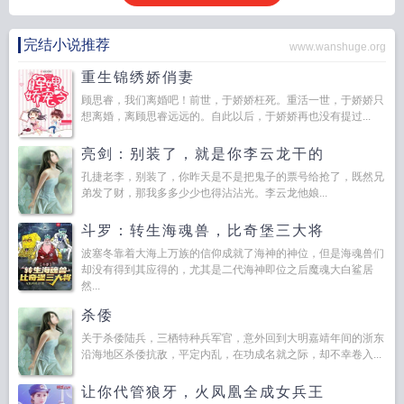
完结小说推荐
www.wanshuge.org
重生锦绣娇俏妻
顾思睿，我们离婚吧！前世，于娇娇枉死。重活一世，于娇娇只
想离婚，离顾思睿远远的。自此以后，于娇娇再也没有提过...
亮剑：别装了，就是你李云龙干的
孔捷老李，别装了，你昨天是不是把鬼子的票号给抢了，既然兄
弟发了财，那我多多少少也得沾沾光。李云龙他娘...
斗罗：转生海魂兽，比奇堡三大将
波塞冬靠着大海上万族的信仰成就了海神的神位，但是海魂兽们
却没有得到其应得的，尤其是二代海神即位之后魔魂大白鲨居
然...
杀倭
关于杀倭陆兵，三栖特种兵军官，意外回到大明嘉靖年间的浙东
沿海地区杀倭抗敌，平定内乱，在功成名就之际，却不幸卷入...
让你代管狼牙，火凤凰全成女兵王