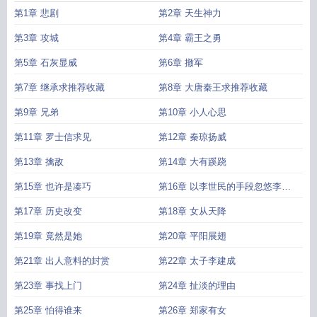
第1章 悲剧
第2章 天生神力
第3章 攻城
第4章 霸王之勇
第5章 石灰显威
第6章 撤军
第7章 继承求推荐收藏
第8章 大唐秦王求推荐收藏
第9章 兄弟
第10章 小人心思
第11章 罗士信求见
第12章 秦琼扬威
第13章 擒敌
第14章 大有蹊跷
第15章 也许是凑巧
第16章 以李世民的手段忽悠李世
民
第17章 历史改变
第18章 女从天降
第19章 竟然是她
第20章 平阳展翅
第21章 出人意料的封赏
第22章 太子李建成
第23章 事找上门
第24章 扯淡的理由
第25章 怕得谁来
第26章 郑家有女