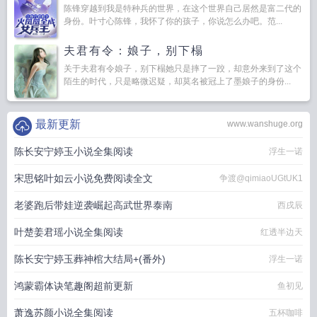
陈锋穿越到我是特种兵的世界，在这个世界自己居然是富二代的
身份。叶寸心陈锋，我怀了你的孩子，你说怎么办吧。范...
夫君有令：娘子，别下榻
关于夫君有令娘子，别下榻她只是摔了一跤，却意外来到了这个
陌生的时代，只是略微迟疑，却莫名被冠上了墨娘子的身份...
最新更新
www.wanshuge.org
陈长安宁婷玉小说全集阅读
浮生一诺
宋思铭叶如云小说免费阅读全文
争渡@qimiaoUGtUK1
老婆跑后带娃逆袭崛起高武世界泰南
西戌辰
叶楚姜君瑶小说全集阅读
红透半边天
陈长安宁婷玉葬神棺大结局+(番外)
浮生一诺
鸿蒙霸体诀笔趣阁超前更新
鱼初见
萧逸苏颜小说全集阅读
五杯咖啡