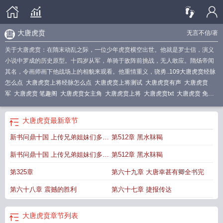
大唐虎贲
无言不信
/著
关于大唐虎贲：在隋末动乱之际，一位少年虎贲横空出世。他就是罗士信，演义
小说中罗成的历史原型。十四岁从军，单骑于敌阵前挑战，无人敢应。隋炀帝闻
其名，令画师画下他战场上的相貌来观看。他重情重义，骁勇..
109大唐虎贲经脉
怎么点
大唐虎贲上将经脉怎么点
大唐虎贲上将测试
大唐虎贲有声
大唐虎贲
军
大唐虎贲 笔趣阁
大唐虎贲女主角
大唐虎贲上将
大唐虎贲txt
大唐虎贲 免费
阅读
大唐虎贲免费
大唐虎贲装备搭配
大唐虎贲免费阅读
大唐虎贲女主角介
绍
大唐虎贲五件横扫套
梦幻西游大唐虎贲
大唐虎贲全文TXT
大唐虎贲有声免
大唐虎贲
最新章节
费听
大唐虎贲罗士信
大唐虎贲还是溅射
大唐虎贲顶点
大唐虎贲女主
大唐虎贲
新书问鼎十国 上传兄弟姐妹们多多
第512章 黑水靺鞨
TXT
大唐虎贲军对狼卫解析视频
大唐虎贲 无言不信
大唐虎贲 最新章节 无弹
窗
大唐虎贲上将带五件不同触发不
大唐虎贲上将攻略
大唐虎贲上将实测
大唐
支持
新书问鼎十国 上传兄弟姐妹们多多
第512章 黑水靺鞨
虎贲有声手机移动版
大唐虎贲笔趣阁
大唐虎贲经脉
大唐虎贲免费阅读全文
大
唐虎贲经脉怎么点
支持
大唐虎贲无言不信著全文免费阅读
大唐虎贲流派
大唐虎贲全
第325章
第六十九章 大唐幸甚有卿全书完
文免费阅读
大唐虎贲动画
大唐虎贲上将套装几率
大唐虎贲百科
大唐虎贲全
第六十八章 震撼的胜利
第六十七章 捷报传达
集
大唐虎贲百度百科
大唐虎贲最新章节列表
大唐虎贲主角妻子
大唐虎贲上将
经脉
大唐虎贲之六
大唐虎贲免费阅读全文读读网
大唐虎贲
章节列表