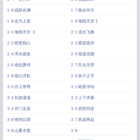
１６或跃在渊
１７路在何方
１８走为上策
１９海阔天空 1
２０海阔天空 ２
２１流光飞舞
２２悠悠我心
２３婆娑彼岸
２４浑水摸鱼
２５假道伐虢
２６成也萧何
２７匹夫无罪
２８假公济私
２９执子之手
３０月儿弯弯
３１暗香浮动
３２长路漫漫
３３上下求索
３４开门见喜
３５四世同堂
３６情何以堪
３７风波再起
３８山重水复
３９