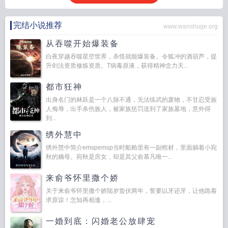
完结小说推荐
www.wanshuge.org
从吞噬开始爆装备
白夜穿越吞噬星空世界，杀怪就能爆装备。令狐冲的酒葫芦，提
升剑法资质修炼资质。T病毒原液，获得精神念力天...
都市狂神
出身名门的林跃是一个八脉不通，无法练武的废物，不甘忍受族
人侮辱，出手杀伤族人，被家族惩罚送到了家族墓地，意外得
到...
绣外慧中
绣外慧中简介emspemsp当时船舱里有一副棺材，里面躺着小宛
秋的嫡母。宛秋是庶女，却是其父俞慕凡唯一...
来俞爷怀里撒个娇
关于来俞爷怀里撒个娇陆岁蛰伏两年，誓要以牙还牙，让他跪着
求原谅！怎知再相逢，...
一婚到底：闪婚老公放肆宠