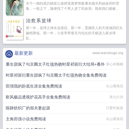
关于一婚到底闪婚老公放肆宠唐梦雨惨遭未婚夫和妹妹同时背
叛，一怒之下，随便找了个男人进了民政局。既然我们都被...
治愈系篮球
那一年，篮球之神永远退役。那一年，震撼世人的天使城四巨头
赫然降临。那一年，小皇帝带着无与伦比的天赋进入家乡球
队。...
最新更新
www.wanshuge.org
重生甜疯了勾京圈太子红毯热吻时星祁宸衍大结局+番外
掌心有颗糖
时星祁宸衍重生甜疯了勾京圈太子红毯热吻全集免费阅读
田强我的卧底生涯全集免费阅读
掌心有颗糖
出山看桃花
靳风极品透视护花高手全集免费阅读
第九行诗
陈静纺织厂的假夫妻起源
只爱吃板面
主角田强小说免费阅读
出山看桃花