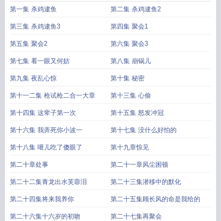
月)在线阅读
嫐沟头堡的风花雪月第三部
沟头堡风花雪月完整
第一集 杀鸡逮鱼
第二集 杀鸡逮鱼2
第三集 杀鸡逮鱼3
第四集 聚会1
第五集 聚会2
第六集 聚会3
第七集 看一眼又何妨
第八集 崩锅儿
第九集 夜乱心惊
第十集 秘密
第十一二集 枪试枪二合一大章
第十三集 心偷
第十四集 这辈子第一次
第十五集 怒发冲冠
第十六集 我弄死你小波一
第十七集 没什么好怕的
第十八集 咂儿吃了傻眼了
第十九章惊见
第二十章处事
第二十一章风尘困顿
第二十二集青龙出水芙蓉泪
第二十三集潜移中的默化
第二十四集将来我养你
第二十五集顾长风的命是我给的
第二十六集十六岁的初吻
第二十七集再聚会