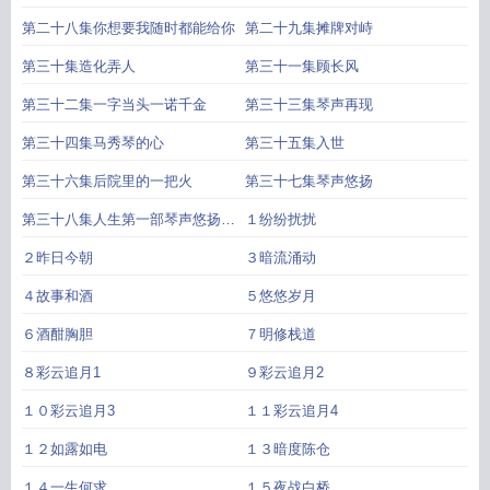
第二十八集你想要我随时都能给你
第二十九集摊牌对峙
第三十集造化弄人
第三十一集顾长风
第三十二集一字当头一诺千金
第三十三集琴声再现
第三十四集马秀琴的心
第三十五集入世
第三十六集后院里的一把火
第三十七集琴声悠扬
第三十八集人生第一部琴声悠扬完
１纷纷扰扰
结
２昨日今朝
３暗流涌动
４故事和酒
５悠悠岁月
６酒酣胸胆
７明修栈道
８彩云追月1
９彩云追月2
１０彩云追月3
１１彩云追月4
１２如露如电
１３暗度陈仓
１４一生何求
１５夜战白桥