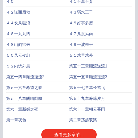
４０
４１不离不弃
４２谋而后动
４３弱水三千
４４长风破浪
４５好事多磨
４６一九九四
４７几度风雨
４８山雨欲来
４９一波未平
５０风云变幻
５１戏里戏外
５２内忧外患
第五十三章顺流逆流1
第五十四章顺流逆流2
第五十五章顺流逆流3
第五十六章希望之春
第五十七章草长莺飞
第五十八章阴晴圆缺
第五十九章峥嵘岁月
第六十章新婚之夜
第六十一章朝云暮雨
第一章夜色
第二章荡起双桨
查看更多章节...